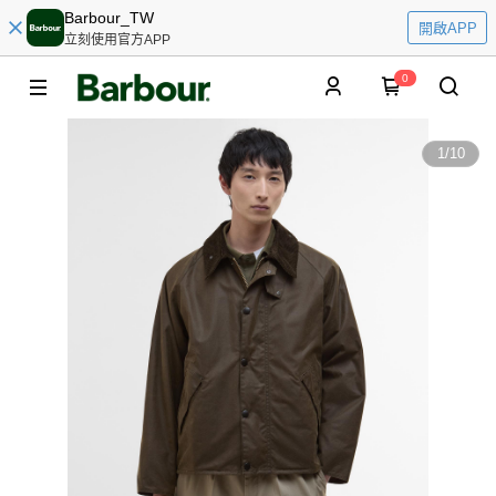
Barbour_TW
開啟APP
立刻使用官方APP
0
1
/
10