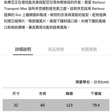
如果您正在尋找能完美搭配您日常休閒穿搭的外套，那麼 Barbour
便利好安心！
１．簡單：不需註冊會員、不需綁卡、不需儲值。
Transport Wax 油布夾克絕對是完美之選。這款夾克採用 Barbour
運送方式
２．便利：只要手機號碼，簡訊認證，即可結帳。
經典的 6oz 上蠟棉面料製成，較短的衣長與寬鬆的版型，配有經典
３．安心：先確認商品／服務後，再付款。
黑貓宅急便配送到府
的燈芯絨領片、喉部擋風片、兩個下擺斜插口袋、內裡下擺防風縮
每筆NT$120，滿NT$3,000(含以上)免運費
【「AFTEE先享後付」結帳流程】
口和格紋襯裡，兼具實用功能和經典風格。
１．於結帳方式選擇「AFTEE先享後付」後，將跳轉至「AFTEE先享後付」
結帳頁面，進行簡訊認證並確認金額後，即可完成結帳。
２．訂單成立數日內，您將收到繳費通知簡訊。
３．收到繳費通知簡訊後14天內，點擊此簡訊中的連結，可透過四大超商／
ATM／網路銀行／等多元方式進行付款，方視為交易完成。
詳細說明
商品規格
相關推薦
※ 請注意：結帳手續完成當下不需立刻繳費，但若您需要取消訂單，請聯絡
購買商品的店家。未經商家同意取消之訂單仍視為有效，需透過AFTEE先享
後付繳納相關費用。
※ 交易是否成功請以「AFTEE先享後付 」之結帳頁面顯示為準，若有關於
是否繳費成功／繳費後需取消欲退款等相關疑問，請聯繫「AFTEE先享後付
客戶支援中心」
https://netprotections.freshdesk.com/support/home
【注意事項】
１．透過由恩沛科技股份有限公司提供之「AFTEE先享後付」服務完成之交
易，需依本服務之必要範圍內提供個人資料，並將交易相關給付款項請求債
權轉讓予恩沛科技股份有限公司。
２．關於個人資料處理事宜，請瀏覽以下網址：
https://aftee.tw/terms/#terms3
３．未成年的使用者請事先徵得法定代理人或監護人之同意方可使用