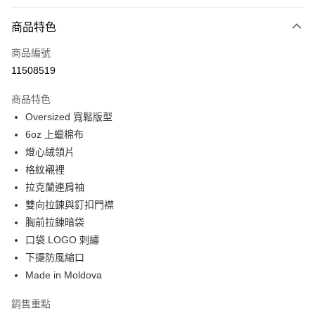
付款方式
商品特色
信用卡一次付款
商品編號
信用卡分期付款
11508519
3 期 0 利率 每期
NT$5,400
21家銀行
商品特色
合作金庫商業銀行
第一商業銀行
LINE Pay
Oversized 寬鬆版型
華南商業銀行
彰化商業銀行
6oz 上蠟棉布
Apple Pay
上海商業儲蓄銀行
台北富邦商業銀行
國泰世華商業銀行
兆豐國際商業銀行
燈心絨領片
街口支付
臺灣中小企業銀行
台中商業銀行
格紋襯裡
匯豐（台灣）商業銀行
華泰商業銀行
拉克蘭連肩袖
悠遊付
聯邦商業銀行
遠東國際商業銀行
雙向拉鍊與釘扣門襟
元大商業銀行
永豐商業銀行
Google Pay
胸前拉鍊暗袋
玉山商業銀行
星展（台灣）商業銀行
口袋 LOGO 刺繡
台新國際商業銀行
中國信託商業銀行
全盈+PAY
台灣樂天信用卡公司
下擺防風縮口
AFTEE先享後付
Made in Moldova
相關說明
【關於「AFTEE先享後付」】
銷售重點
ATM付款
AFTEE先享後付是「在收到商品之後才付款」的支付方式。 讓您購物簡單