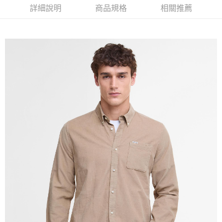
３．安心：先確認商品／服務後，再付款。
詳細說明
商品規格
相關推薦
黑貓宅急便配送到府
每筆NT$120，滿NT$3,000(含以上)免運費
【「AFTEE先享後付」結帳流程】
１．於結帳方式選擇「AFTEE先享後付」後，將跳轉至「AFTEE先享後付」
結帳頁面，進行簡訊認證並確認金額後，即可完成結帳。
２．訂單成立數日內，您將收到繳費通知簡訊。
３．收到繳費通知簡訊後14天內，點擊此簡訊中的連結，可透過四大超商／
ATM／網路銀行／等多元方式進行付款，方視為交易完成。
※ 請注意：結帳手續完成當下不需立刻繳費，但若您需要取消訂單，請聯絡
購買商品的店家。未經商家同意取消之訂單仍視為有效，需透過AFTEE先享
後付繳納相關費用。
※ 交易是否成功請以「AFTEE先享後付 」之結帳頁面顯示為準，若有關於
是否繳費成功／繳費後需取消欲退款等相關疑問，請聯繫「AFTEE先享後付
客戶支援中心」
https://netprotections.freshdesk.com/support/home
【注意事項】
１．透過由恩沛科技股份有限公司提供之「AFTEE先享後付」服務完成之交
易，需依本服務之必要範圍內提供個人資料，並將交易相關給付款項請求債
權轉讓予恩沛科技股份有限公司。
２．關於個人資料處理事宜，請瀏覽以下網址：
https://aftee.tw/terms/#terms3
３．未成年的使用者請事先徵得法定代理人或監護人之同意方可使用
「AFTEE先享後付」，若未經同意申辦者引起之損失，本公司不負相關責
任。
４．使用「AFTEE先享後付」時，將依據個別帳號之用戶狀況，依本公司即