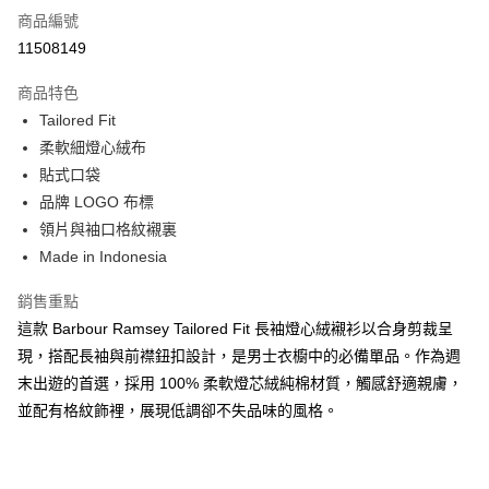
商品編號
信用卡分期付款
11508149
3 期 0 利率 每期
NT$1,533
21家銀行
商品特色
合作金庫商業銀行
第一商業銀行
LINE Pay
Tailored Fit
華南商業銀行
彰化商業銀行
柔軟細燈心絨布
Apple Pay
上海商業儲蓄銀行
台北富邦商業銀行
國泰世華商業銀行
兆豐國際商業銀行
貼式口袋
街口支付
臺灣中小企業銀行
台中商業銀行
品牌 LOGO 布標
匯豐（台灣）商業銀行
華泰商業銀行
領片與袖口格紋襯裏
悠遊付
聯邦商業銀行
遠東國際商業銀行
Made in Indonesia
元大商業銀行
永豐商業銀行
Google Pay
玉山商業銀行
星展（台灣）商業銀行
銷售重點
台新國際商業銀行
中國信託商業銀行
全盈+PAY
這款 Barbour Ramsey Tailored Fit 長袖燈心絨襯衫以合身剪裁呈
台灣樂天信用卡公司
AFTEE先享後付
現，搭配長袖與前襟鈕扣設計，是男士衣櫥中的必備單品。作為週
相關說明
末出遊的首選，採用 100% 柔軟燈芯絨純棉材質，觸感舒適親膚，
【關於「AFTEE先享後付」】
並配有格紋飾裡，展現低調卻不失品味的風格。
ATM付款
AFTEE先享後付是「在收到商品之後才付款」的支付方式。 讓您購物簡單
便利好安心！
１．簡單：不需註冊會員、不需綁卡、不需儲值。
運送方式
２．便利：只要手機號碼，簡訊認證，即可結帳。