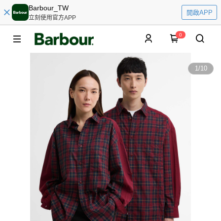
Barbour_TW
開啟APP
立刻使用官方APP
0
1
/
10