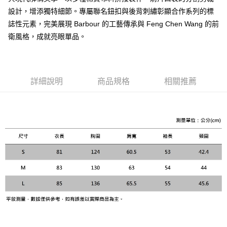
每筆NT$120，滿NT$3,000(含以上)免運費
【「AFTEE先享後付」結帳流程】
設計，增添獨特細節。專屬聯名鈕扣與後背刺繡彰顯合作系列的標
１．於結帳方式選擇「AFTEE先享後付」後，將跳轉至「AFTEE先享後付」
誌性元素，完美展現 Barbour 的工藝傳承與 Feng Chen Wang 的前
結帳頁面，進行簡訊認證並確認金額後，即可完成結帳。
衛風格，成就亮眼單品。
２．訂單成立數日內，您將收到繳費通知簡訊。
３．收到繳費通知簡訊後14天內，點擊此簡訊中的連結，可透過四大超商／
ATM／網路銀行／等多元方式進行付款，方視為交易完成。
※ 請注意：結帳手續完成當下不需立刻繳費，但若您需要取消訂單，請聯絡
購買商品的店家。未經商家同意取消之訂單仍視為有效，需透過AFTEE先享
詳細說明
商品規格
相關推薦
後付繳納相關費用。
※ 交易是否成功請以「AFTEE先享後付 」之結帳頁面顯示為準，若有關於
是否繳費成功／繳費後需取消欲退款等相關疑問，請聯繫「AFTEE先享後付
客戶支援中心」
https://netprotections.freshdesk.com/support/home
【注意事項】
１．透過由恩沛科技股份有限公司提供之「AFTEE先享後付」服務完成之交
易，需依本服務之必要範圍內提供個人資料，並將交易相關給付款項請求債
權轉讓予恩沛科技股份有限公司。
２．關於個人資料處理事宜，請瀏覽以下網址：
https://aftee.tw/terms/#terms3
３．未成年的使用者請事先徵得法定代理人或監護人之同意方可使用
「AFTEE先享後付」，若未經同意申辦者引起之損失，本公司不負相關責
任。
４．使用「AFTEE先享後付」時，將依據個別帳號之用戶狀況，依本公司即
時審查核予不同之上限額度；若仍有額度不足之情形，本公司將視審查結果