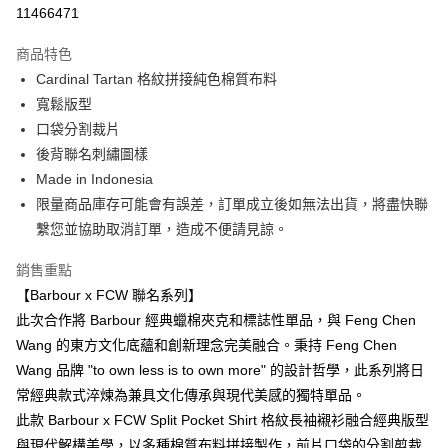
信用卡分期付款
11466471
3 期 0 利率 每期
NT$2,750
21家銀行
商品特色
合作金庫商業銀行
第一商業銀行
LINE Pay
Cardinal Tartan 格紋拼接純色棉質布料
華南商業銀行
彰化商業銀行
寬鬆版型
Apple Pay
上海商業儲蓄銀行
台北富邦商業銀行
國泰世華商業銀行
兆豐國際商業銀行
口袋分割裁片
街口支付
臺灣中小企業銀行
台中商業銀行
後背聯名刺繡圖樣
匯豐（台灣）商業銀行
華泰商業銀行
Made in Indonesia
悠遊付
聯邦商業銀行
遠東國際商業銀行
限量商品庫存可能會有誤差，訂單成立後如無法出貨，將盡快聯
元大商業銀行
永豐商業銀行
Google Pay
繫您並協助取消訂單，造成不便請見諒。
玉山商業銀行
星展（台灣）商業銀行
台新國際商業銀行
中國信託商業銀行
全盈+PAY
銷售重點
台灣樂天信用卡公司
AFTEE先享後付
【Barbour x FCW 聯名系列】
相關說明
此次合作將 Barbour 經典蠟棉夾克和標誌性單品，與 Feng Chen
【關於「AFTEE先享後付」】
Wang 的東方文化底蘊和創新理念完美融合。秉持 Feng Chen
ATM付款
AFTEE先享後付是「在收到商品之後才付款」的支付方式。 讓您購物簡單
Wang 品牌 "to own less is to own more" 的設計哲學，此系列將日
便利好安心！
１．簡單：不需註冊會員、不需綁卡、不需儲值。
常經典款式淬煉為兼具文化傳承與現代美感的獨特單品。
運送方式
２．便利：只要手機號碼，簡訊認證，即可結帳。
此款 Barbour x FCW Split Pocket Shirt 格紋長袖襯衫融合經典版型
３．安心：先確認商品／服務後，再付款。
黑貓宅急便配送到府
與現代解構美學，以多種棉質布料拼接製作，前片口袋的分割剪裁