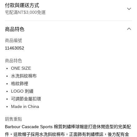
付款與運送方式
宅配滿NT$3,000免運
付款方式
商品特色
信用卡一次付款
商品編號
信用卡分期付款
11463052
3 期 0 利率 每期
NT$466
21家銀行
商品特色
合作金庫商業銀行
第一商業銀行
LINE Pay
ONE SIZE
華南商業銀行
彰化商業銀行
水洗斜紋棉布
Apple Pay
上海商業儲蓄銀行
台北富邦商業銀行
國泰世華商業銀行
兆豐國際商業銀行
格紋飾裡
街口支付
臺灣中小企業銀行
台中商業銀行
LOGO 刺繡
匯豐（台灣）商業銀行
華泰商業銀行
可調節金屬扣環
悠遊付
聯邦商業銀行
遠東國際商業銀行
Made in China
元大商業銀行
永豐商業銀行
Google Pay
玉山商業銀行
星展（台灣）商業銀行
銷售重點
台新國際商業銀行
中國信託商業銀行
全盈+PAY
Barbour Cascade Sports 棉質刺繡棒球帽是打造休閒造型的完美配
台灣樂天信用卡公司
AFTEE先享後付
件。這款帽子採用水洗斜紋棉布，正面飾有刺繡標誌，後方配有金