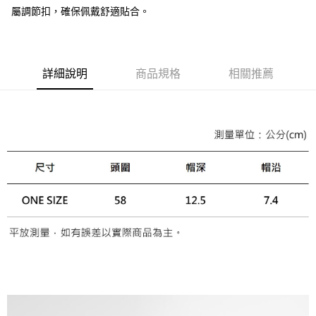
相關說明
屬調節扣，確保佩戴舒適貼合。
【關於「AFTEE先享後付」】
ATM付款
AFTEE先享後付是「在收到商品之後才付款」的支付方式。 讓您購物簡單
便利好安心！
１．簡單：不需註冊會員、不需綁卡、不需儲值。
運送方式
詳細說明
商品規格
相關推薦
２．便利：只要手機號碼，簡訊認證，即可結帳。
３．安心：先確認商品／服務後，再付款。
黑貓宅急便配送到府
每筆NT$120，滿NT$3,000(含以上)免運費
【「AFTEE先享後付」結帳流程】
１．於結帳方式選擇「AFTEE先享後付」後，將跳轉至「AFTEE先享後付」
結帳頁面，進行簡訊認證並確認金額後，即可完成結帳。
２．訂單成立數日內，您將收到繳費通知簡訊。
３．收到繳費通知簡訊後14天內，點擊此簡訊中的連結，可透過四大超商／
ATM／網路銀行／等多元方式進行付款，方視為交易完成。
※ 請注意：結帳手續完成當下不需立刻繳費，但若您需要取消訂單，請聯絡
購買商品的店家。未經商家同意取消之訂單仍視為有效，需透過AFTEE先享
後付繳納相關費用。
※ 交易是否成功請以「AFTEE先享後付 」之結帳頁面顯示為準，若有關於
是否繳費成功／繳費後需取消欲退款等相關疑問，請聯繫「AFTEE先享後付
客戶支援中心」
https://netprotections.freshdesk.com/support/home
【注意事項】
１．透過由恩沛科技股份有限公司提供之「AFTEE先享後付」服務完成之交
易，需依本服務之必要範圍內提供個人資料，並將交易相關給付款項請求債