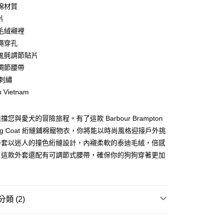
0 利率 每期
NT$866
21家銀行
棉材質
庫商業銀行
第一商業銀行
片
業銀行
彰化商業銀行
毛絨襯裡
業儲蓄銀行
台北富邦商業銀行
繩穿孔
華商業銀行
兆豐國際商業銀行
鬼氈調節貼片
小企業銀行
台中商業銀行
調節腰帶
台灣）商業銀行
華泰商業銀行
業銀行
遠東國際商業銀行
 刺繡
業銀行
永豐商業銀行
y
n Vietnam
業銀行
星展（台灣）商業銀行
際商業銀行
中國信託商業銀行
您與愛犬的冒險旅程。有了這款 Barbour Brampton
天信用卡公司
享後付
d Dog Coat 絎縫鋪棉寵物衣，你將能以時尚風格迎接戶外挑
外套以迷人的撞色絎縫設計，內襯柔軟的泰迪毛絨，倍感
FTEE先享後付」】
。這款外套還配有可調節式腰帶，確保你的狗狗穿著更加
先享後付是「在收到商品之後才付款」的支付方式。 讓您購物簡單
。
心！
：不需註冊會員、不需綁卡、不需儲值。
：只要手機號碼，簡訊認證，即可結帳。
：先確認商品／服務後，再付款。
類 (2)
便配送到府
EE先享後付」結帳流程】
寵物绗縫與鋪棉