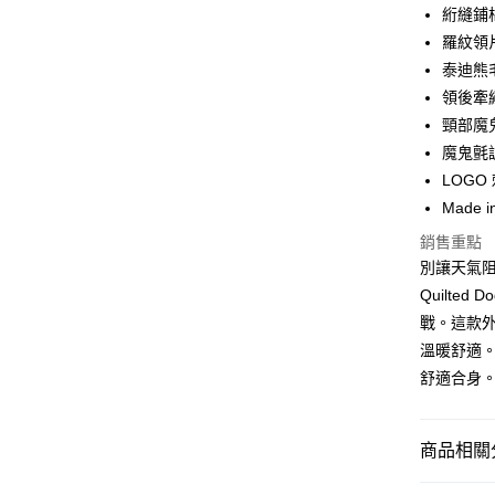
3 期 
絎縫鋪
合作金
羅紋領
LINE Pay
華南商
泰迪熊
Apple Pay
上海商
領後牽
國泰世
頸部魔
街口支付
臺灣中
魔鬼氈
匯豐（
悠遊付
聯邦商
LOGO
元大商
Google Pa
Made i
玉山商
銷售重點
台新國
全盈+PAY
別讓天氣阻擋
台灣樂
AFTEE先
Quilte
相關說明
戰。這款
【關於「A
溫暖舒適
ATM付款
AFTEE
舒適合身
便利好安
１．簡單
２．便利
運送方式
３．安心
商品相關分
黑貓宅急
【「AFT
寵物用品