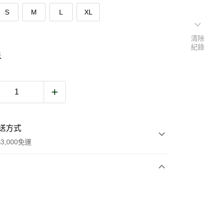
S
M
L
XL
清除
紀錄
表
送方式
3,000免運
次付款
期付款