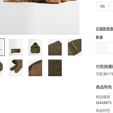
XS
尺碼對照
數量
付款與運
宅配滿NT$
付款方式
商品特色
信用卡一
商品編號
11416571
信用卡分
商品特色