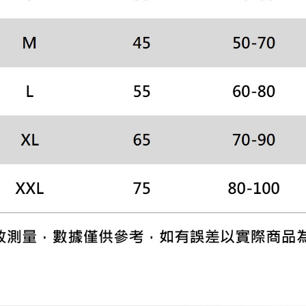
形，恩沛
動。