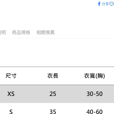
每筆NT$1
１．於結帳
分享
付」結帳
配件與其
２．訂單
３．收到繳
／ATM／
※ 請注意
絡購買商品
說明
商品規格
相關推薦
先享後付
※ 交易是
是否繳費成
付客戶支
【注意事
１．透過由
交易，需
求債權轉
２．關於
https://aft
３．未成
「AFTE
任。
４．使用「
即時審查
結果請求
５．嚴禁