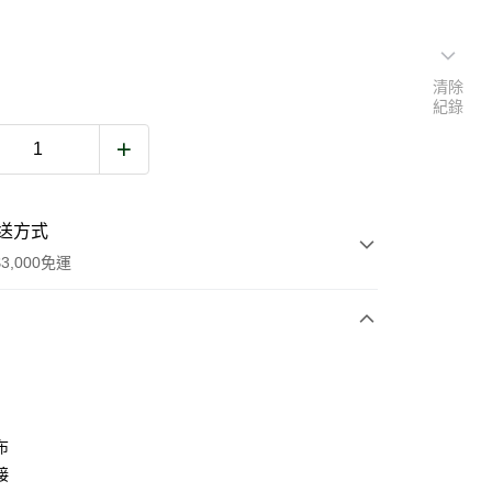
清除
紀錄
送方式
3,000免運
次付款
期付款
0 利率 每期
NT$466
21家銀行
布
庫商業銀行
第一商業銀行
接