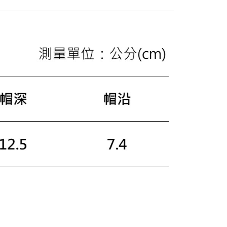
費通知簡訊後14天內，點擊此簡訊中的連結，可透過四大超商
網路銀行／等多元方式進行付款，方視為交易完成。
：結帳手續完成當下不需立刻繳費，但若您需要取消訂單，請聯
的店家。未經商家同意取消之訂單仍視為有效，需透過AFTEE
繳納相關費用。
否成功請以「AFTEE先享後付 」之結帳頁面顯示為準，若有關於
功／繳費後需取消欲退款等相關疑問，請聯繫「AFTEE先享後
援中心」
https://netprotections.freshdesk.com/support/home
項】
恩沛科技股份有限公司提供之「AFTEE先享後付」服務完成之
依本服務之必要範圍內提供個人資料，並將交易相關給付款項請
讓予恩沛科技股份有限公司。
個人資料處理事宜，請瀏覽以下網址：
ee.tw/terms/#terms3
年的使用者請事先徵得法定代理人或監護人之同意方可使用
E先享後付」，若未經同意申辦者引起之損失，本公司不負相關責
AFTEE先享後付」時，將依據個別帳號之用戶狀況，依本公司
核予不同之上限額度；若仍有額度不足之情形，本公司將視審查
用戶進行身份認證。
一人註冊多個帳號或使用他人資訊註冊。若發現惡意使用之情
科技股份有限公司將有權停止該用戶之使用額度並採取法律行