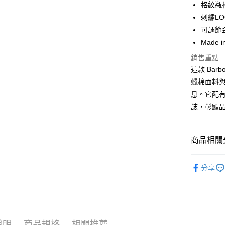
華南商
格紋襯
Apple Pay
上海商
刺繡LO
國泰世
可調節
街口支付
臺灣中
Made i
匯豐（
悠遊付
聯邦商
銷售重點
元大商
Google Pa
這款 Barb
玉山商
蠟棉面料
台新國
全盈+PAY
息。它配有
台灣樂
AFTEE先
誌，彰顯
相關說明
【關於「A
ATM付款
AFTEE
商品相關分
便利好安
１．簡單
女款
女
２．便利
運送方式
分享
３．安心
配件與其
黑貓宅急
【「AFT
每筆NT$1
１．於結帳
付」結帳
２．訂單
說明
商品規格
相關推薦