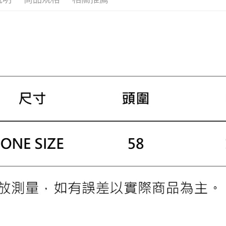
３．收到繳
／ATM／
※ 請注意
絡購買商品
先享後付
※ 交易是
是否繳費成
付客戶支
【注意事
１．透過由
交易，需
求債權轉
２．關於
https://aft
３．未成
「AFTE
任。
４．使用「
即時審查
結果請求
５．嚴禁
形，恩沛
動。