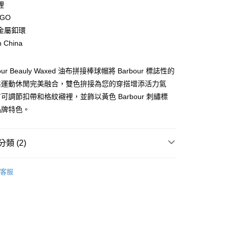
業銀行
彰化商業銀行
裡
業儲蓄銀行
台北富邦商業銀行
GO
華商業銀行
兆豐國際商業銀行
金屬釦環
小企業銀行
台中商業銀行
n China
台灣）商業銀行
華泰商業銀行
業銀行
遠東國際商業銀行
業銀行
永豐商業銀行
y
our Beauly Waxed 油布拼接棒球帽將 Barbour 標誌性的
業銀行
星展（台灣）商業銀行
與運動休閒完美融合，雙色拚接為您的穿搭增添活力氣
際商業銀行
中國信託商業銀行
可調節扣帶和格紋襯裡，並飾以黃色 Barbour 刺繡標
天信用卡公司
享後付
品牌特色。
FTEE先享後付」】
先享後付是「在收到商品之後才付款」的支付方式。 讓您購物簡單
類 (2)
心！
：不需註冊會員、不需綁卡、不需儲值。
款配件與其他
：只要手機號碼，簡訊認證，即可結帳。
客服
：先確認商品／服務後，再付款。
他
女士帽款
便配送到府
EE先享後付」結帳流程】
20，滿NT$3,000(含以上)免運費
方式選擇「AFTEE先享後付」後，將跳轉至「AFTEE先享後
頁面，進行簡訊認證並確認金額後，即可完成結帳。
成立數日內，您將收到繳費通知簡訊。