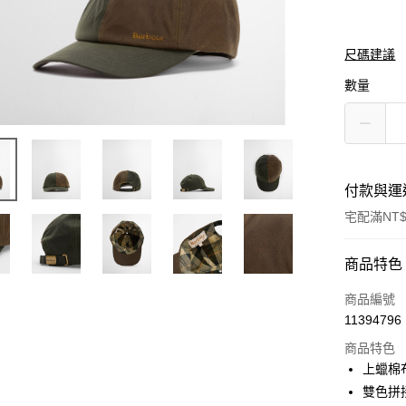
尺碼建議
數量
付款與運
宅配滿NT$
付款方式
商品特色
信用卡一
商品編號
11394796
信用卡分
商品特色
3 期 
上蠟棉
合作金
雙色拼
LINE Pay