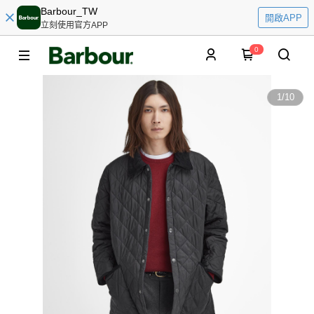
Barbour_TW
開啟APP
立刻使用官方APP
0
1
/
10