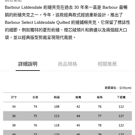
【關於「AFTEE先享後付」】
Barbour Liddesdale 絎縫夾克在過去 30 年來一直是 Barbour 最暢
ATM付款
AFTEE先享後付是「在收到商品之後才付款」的支付方式。 讓您購物簡單
銷的絎縫夾克之一。今年，這款經典款式經過重新設計，推出了
便利好安心！
１．簡單：不需註冊會員、不需綁卡、不需儲值。
Barbour Select Liddesdale Quilted 絎縫鋪棉夾克，它保留了標誌性
運送方式
２．便利：只要手機號碼，簡訊認證，即可結帳。
的細節，例如獨特的菱形絎縫、燈芯絨領片和飾邊以及兩個超大口
３．安心：先確認商品／服務後，再付款。
黑貓宅急便配送到府
袋，並以經典版型剪裁呈現現代風貌。
每筆NT$120，滿NT$3,000(含以上)免運費
【「AFTEE先享後付」結帳流程】
１．於結帳方式選擇「AFTEE先享後付」後，將跳轉至「AFTEE先享後付」
結帳頁面，進行簡訊認證並確認金額後，即可完成結帳。
２．訂單成立數日內，您將收到繳費通知簡訊。
詳細說明
商品規格
相關推薦
３．收到繳費通知簡訊後14天內，點擊此簡訊中的連結，可透過四大超商／
ATM／網路銀行／等多元方式進行付款，方視為交易完成。
※ 請注意：結帳手續完成當下不需立刻繳費，但若您需要取消訂單，請聯絡
購買商品的店家。未經商家同意取消之訂單仍視為有效，需透過AFTEE先享
後付繳納相關費用。
※ 交易是否成功請以「AFTEE先享後付 」之結帳頁面顯示為準，若有關於
是否繳費成功／繳費後需取消欲退款等相關疑問，請聯繫「AFTEE先享後付
客戶支援中心」
https://netprotections.freshdesk.com/support/home
【注意事項】
１．透過由恩沛科技股份有限公司提供之「AFTEE先享後付」服務完成之交
易，需依本服務之必要範圍內提供個人資料，並將交易相關給付款項請求債
權轉讓予恩沛科技股份有限公司。