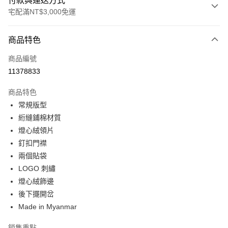
付款與運送方式
宅配滿NT$3,000免運
付款方式
商品特色
信用卡一次付款
商品編號
信用卡分期付款
11378833
3 期 0 利率 每期
NT$2,240
21家銀行
商品特色
合作金庫商業銀行
第一商業銀行
LINE Pay
常規版型
華南商業銀行
彰化商業銀行
絎縫鋪棉材質
Apple Pay
上海商業儲蓄銀行
台北富邦商業銀行
國泰世華商業銀行
兆豐國際商業銀行
燈心絨領片
街口支付
臺灣中小企業銀行
台中商業銀行
釘扣門襟
匯豐（台灣）商業銀行
華泰商業銀行
兩個貼袋
悠遊付
聯邦商業銀行
遠東國際商業銀行
LOGO 刺繡
元大商業銀行
永豐商業銀行
Google Pay
燈心絨飾邊
玉山商業銀行
星展（台灣）商業銀行
後下擺開岔
台新國際商業銀行
中國信託商業銀行
全盈+PAY
台灣樂天信用卡公司
Made in Myanmar
AFTEE先享後付
相關說明
銷售重點