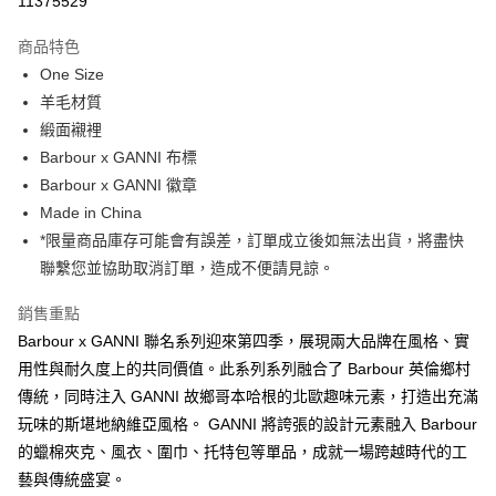
11375529
3 期 0 利率 每期
NT$1,246
21家銀行
商品特色
合作金庫商業銀行
第一商業銀行
LINE Pay
One Size
華南商業銀行
彰化商業銀行
羊毛材質
Apple Pay
上海商業儲蓄銀行
台北富邦商業銀行
國泰世華商業銀行
兆豐國際商業銀行
緞面襯裡
街口支付
臺灣中小企業銀行
台中商業銀行
Barbour x GANNI 布標
匯豐（台灣）商業銀行
華泰商業銀行
Barbour x GANNI 徽章
悠遊付
聯邦商業銀行
遠東國際商業銀行
Made in China
元大商業銀行
永豐商業銀行
Google Pay
*限量商品庫存可能會有誤差，訂單成立後如無法出貨，將盡快
玉山商業銀行
星展（台灣）商業銀行
聯繫您並協助取消訂單，造成不便請見諒。
台新國際商業銀行
中國信託商業銀行
全盈+PAY
台灣樂天信用卡公司
AFTEE先享後付
銷售重點
相關說明
Barbour x GANNI 聯名系列迎來第四季，展現兩大品牌在風格、實
【關於「AFTEE先享後付」】
用性與耐久度上的共同價值。此系列系列融合了 Barbour 英倫鄉村
ATM付款
AFTEE先享後付是「在收到商品之後才付款」的支付方式。 讓您購物簡單
傳統，同時注入 GANNI 故鄉哥本哈根的北歐趣味元素，打造出充滿
便利好安心！
１．簡單：不需註冊會員、不需綁卡、不需儲值。
玩味的斯堪地納維亞風格。 GANNI 將誇張的設計元素融入 Barbour
運送方式
２．便利：只要手機號碼，簡訊認證，即可結帳。
的蠟棉夾克、風衣、圍巾、托特包等單品，成就一場跨越時代的工
３．安心：先確認商品／服務後，再付款。
黑貓宅急便配送到府
藝與傳統盛宴。