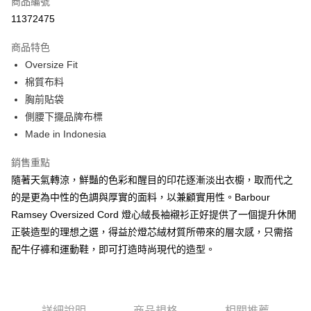
商品編號
信用卡分期付款
11372475
3 期 0 利率 每期
NT$1,073
21家銀行
商品特色
合作金庫商業銀行
第一商業銀行
LINE Pay
Oversize Fit
華南商業銀行
彰化商業銀行
棉質布料
Apple Pay
上海商業儲蓄銀行
台北富邦商業銀行
國泰世華商業銀行
兆豐國際商業銀行
胸前貼袋
街口支付
臺灣中小企業銀行
台中商業銀行
側腰下擺品牌布標
匯豐（台灣）商業銀行
華泰商業銀行
Made in Indonesia
悠遊付
聯邦商業銀行
遠東國際商業銀行
元大商業銀行
永豐商業銀行
Google Pay
銷售重點
玉山商業銀行
星展（台灣）商業銀行
隨著天氣轉涼，鮮豔的色彩和醒目的印花逐漸淡出衣櫥，取而代之
台新國際商業銀行
中國信託商業銀行
全盈+PAY
的是更為中性的色調與厚實的面料，以兼顧實用性。Barbour
台灣樂天信用卡公司
AFTEE先享後付
Ramsey Oversized Cord 燈心絨長袖襯衫正好提供了一個提升休閒
相關說明
正裝造型的理想之選，得益於燈芯絨材質所帶來的層次感，只需搭
【關於「AFTEE先享後付」】
配牛仔褲和運動鞋，即可打造時尚現代的造型。
ATM付款
AFTEE先享後付是「在收到商品之後才付款」的支付方式。 讓您購物簡單
便利好安心！
１．簡單：不需註冊會員、不需綁卡、不需儲值。
運送方式
２．便利：只要手機號碼，簡訊認證，即可結帳。
３．安心：先確認商品／服務後，再付款。
詳細說明
商品規格
相關推薦