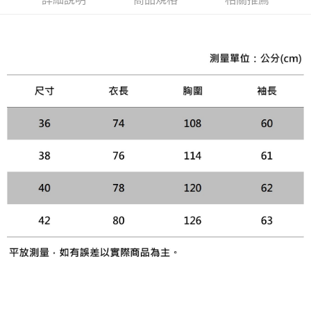
黑貓宅急便配送到府
每筆NT$120，滿NT$3,000(含以上)免運費
【「AFTEE先享後付」結帳流程】
１．於結帳方式選擇「AFTEE先享後付」後，將跳轉至「AFTEE先享後付」
結帳頁面，進行簡訊認證並確認金額後，即可完成結帳。
２．訂單成立數日內，您將收到繳費通知簡訊。
３．收到繳費通知簡訊後14天內，點擊此簡訊中的連結，可透過四大超商／
ATM／網路銀行／等多元方式進行付款，方視為交易完成。
※ 請注意：結帳手續完成當下不需立刻繳費，但若您需要取消訂單，請聯絡
購買商品的店家。未經商家同意取消之訂單仍視為有效，需透過AFTEE先享
後付繳納相關費用。
※ 交易是否成功請以「AFTEE先享後付 」之結帳頁面顯示為準，若有關於
是否繳費成功／繳費後需取消欲退款等相關疑問，請聯繫「AFTEE先享後付
客戶支援中心」
https://netprotections.freshdesk.com/support/home
【注意事項】
１．透過由恩沛科技股份有限公司提供之「AFTEE先享後付」服務完成之交
易，需依本服務之必要範圍內提供個人資料，並將交易相關給付款項請求債
權轉讓予恩沛科技股份有限公司。
２．關於個人資料處理事宜，請瀏覽以下網址：
https://aftee.tw/terms/#terms3
３．未成年的使用者請事先徵得法定代理人或監護人之同意方可使用
「AFTEE先享後付」，若未經同意申辦者引起之損失，本公司不負相關責
任。
４．使用「AFTEE先享後付」時，將依據個別帳號之用戶狀況，依本公司即
時審查核予不同之上限額度；若仍有額度不足之情形，本公司將視審查結果