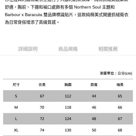
ATM付款
AFTEE先享後付是「在收到商品之後才付款」的支付方式。 讓您購物簡單
舒適，胸前、下擺和袖口處飾有多個 Northern Soul 主題和
便利好安心！
１．簡單：不需註冊會員、不需綁卡、不需儲值。
Barbour x Baracuta 雙品牌標識貼片，這款純棉美式開邊抓絨衛衣
運送方式
２．便利：只要手機號碼，簡訊認證，即可結帳。
為日常穿搭增添了高級質感。
３．安心：先確認商品／服務後，再付款。
黑貓宅急便配送到府
每筆NT$120，滿NT$3,000(含以上)免運費
【「AFTEE先享後付」結帳流程】
１．於結帳方式選擇「AFTEE先享後付」後，將跳轉至「AFTEE先享後付」
結帳頁面，進行簡訊認證並確認金額後，即可完成結帳。
詳細說明
商品規格
相關推薦
２．訂單成立數日內，您將收到繳費通知簡訊。
３．收到繳費通知簡訊後14天內，點擊此簡訊中的連結，可透過四大超商／
ATM／網路銀行／等多元方式進行付款，方視為交易完成。
※ 請注意：結帳手續完成當下不需立刻繳費，但若您需要取消訂單，請聯絡
購買商品的店家。未經商家同意取消之訂單仍視為有效，需透過AFTEE先享
後付繳納相關費用。
※ 交易是否成功請以「AFTEE先享後付 」之結帳頁面顯示為準，若有關於
是否繳費成功／繳費後需取消欲退款等相關疑問，請聯繫「AFTEE先享後付
客戶支援中心」
https://netprotections.freshdesk.com/support/home
【注意事項】
１．透過由恩沛科技股份有限公司提供之「AFTEE先享後付」服務完成之交
易，需依本服務之必要範圍內提供個人資料，並將交易相關給付款項請求債
權轉讓予恩沛科技股份有限公司。
２．關於個人資料處理事宜，請瀏覽以下網址：
https://aftee.tw/terms/#terms3