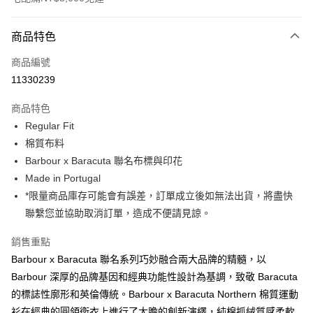
付款方式
商品特色
信用卡一次付款
商品編號
信用卡分期付款
11330239
3 期 0 利率 每期
NT$1,841
21家銀行
商品特色
合作金庫商業銀行
第一商業銀行
LINE Pay
Regular Fit
華南商業銀行
彰化商業銀行
棉質布料
Apple Pay
上海商業儲蓄銀行
台北富邦商業銀行
國泰世華商業銀行
兆豐國際商業銀行
Barbour x Baracuta 聯名布標與印花
街口支付
臺灣中小企業銀行
台中商業銀行
Made in Portugal
匯豐（台灣）商業銀行
華泰商業銀行
*限量商品庫存可能會有誤差，訂單成立後如無法出貨，將盡快
悠遊付
聯邦商業銀行
遠東國際商業銀行
聯繫您並協助取消訂單，造成不便請見諒。
元大商業銀行
永豐商業銀行
Google Pay
玉山商業銀行
星展（台灣）商業銀行
銷售重點
台新國際商業銀行
中國信託商業銀行
全盈+PAY
Barbour x Baracuta 聯名系列巧妙融合兩大品牌的精髓，以
台灣樂天信用卡公司
AFTEE先享後付
Barbour 深厚的品牌基因和經典功能性設計為基調，致敬 Baracuta
相關說明
的標誌性廓形和英倫傳統。Barbour x Baracuta Northern 棉質運動
【關於「AFTEE先享後付」】
衫在經典的圓領衛衣上進行了大膽的創新演繹，純棉抓絨質感柔軟