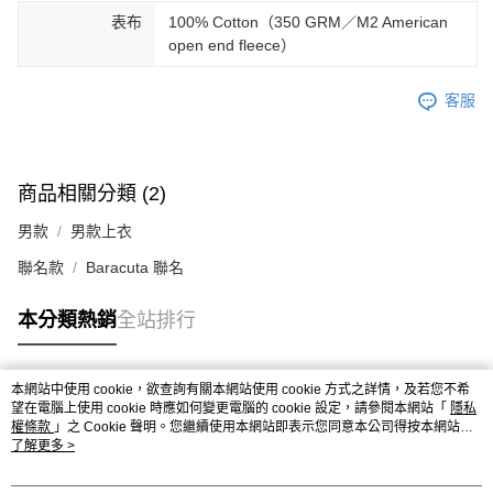
表布
100% Cotton（350 GRM／M2 American
open end fleece）
客服
商品相關分類 (2)
男款
男款上衣
聯名款
Baracuta 聯名
本分類熱銷
全站排行
本網站中使用 cookie，欲查詢有關本網站使用 cookie 方式之詳情，及若您不希
熱門標籤
望在電腦上使用 cookie 時應如何變更電腦的 cookie 設定，請參閱本網站「
隱私
權條款
」之 Cookie 聲明。您繼續使用本網站即表示您同意本公司得按本網站使
用條款之 Cookie 聲明使用 cookie。
了解更多 >