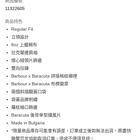
商品編號
信用卡分期付款
11322605
3 期 0 利率 每期
NT$6,375
21家銀行
商品特色
合作金庫商業銀行
第一商業銀行
LINE Pay
Regular Fit
華南商業銀行
彰化商業銀行
立領設計
Apple Pay
上海商業儲蓄銀行
台北富邦商業銀行
國泰世華商業銀行
兆豐國際商業銀行
8oz 上蠟棉布
街口支付
臺灣中小企業銀行
台中商業銀行
拉克蘭連肩袖
匯豐（台灣）商業銀行
華泰商業銀行
燈心絨領片飾邊
悠遊付
聯邦商業銀行
遠東國際商業銀行
雙向拉鍊
元大商業銀行
永豐商業銀行
Google Pay
Barbour x Baracuta 拼接格紋襯裡
玉山商業銀行
星展（台灣）商業銀行
Barbour x Baracuta 布標徽章
台新國際商業銀行
中國信託商業銀行
全盈+PAY
台灣樂天信用卡公司
兩個斜插翻蓋口袋
AFTEE先享後付
袋蓋品牌刺繡
相關說明
羅紋縮口飾邊
【關於「AFTEE先享後付」】
ATM付款
Baracuta 後背傘型擋風片
AFTEE先享後付是「在收到商品之後才付款」的支付方式。 讓您購物簡單
便利好安心！
Made in Bulgaria
１．簡單：不需註冊會員、不需綁卡、不需儲值。
運送方式
*限量商品庫存可能會有誤差，訂單成立後如無法出貨，將盡快
２．便利：只要手機號碼，簡訊認證，即可結帳。
聯繫您並協助取消訂單，造成不便請見諒。
３．安心：先確認商品／服務後，再付款。