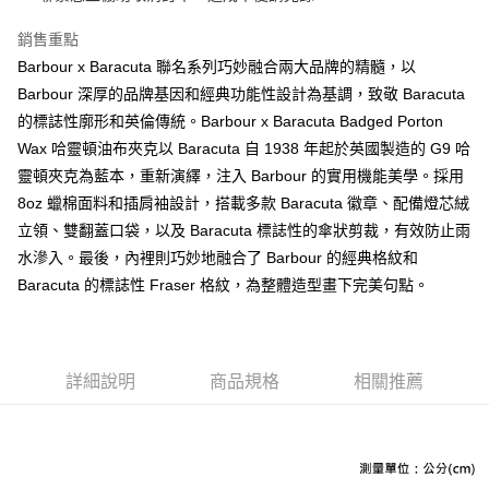
黑貓宅急便配送到府
每筆NT$120，滿NT$3,000(含以上)免運費
【「AFTEE先享後付」結帳流程】
銷售重點
１．於結帳方式選擇「AFTEE先享後付」後，將跳轉至「AFTEE先享後付」
Barbour x Baracuta 聯名系列巧妙融合兩大品牌的精髓，以
結帳頁面，進行簡訊認證並確認金額後，即可完成結帳。
Barbour 深厚的品牌基因和經典功能性設計為基調，致敬 Baracuta
２．訂單成立數日內，您將收到繳費通知簡訊。
３．收到繳費通知簡訊後14天內，點擊此簡訊中的連結，可透過四大超商／
的標誌性廓形和英倫傳統。Barbour x Baracuta Badged Porton
ATM／網路銀行／等多元方式進行付款，方視為交易完成。
Wax 哈靈頓油布夾克以 Baracuta 自 1938 年起於英國製造的 G9 哈
※ 請注意：結帳手續完成當下不需立刻繳費，但若您需要取消訂單，請聯絡
購買商品的店家。未經商家同意取消之訂單仍視為有效，需透過AFTEE先享
靈頓夾克為藍本，重新演繹，注入 Barbour 的實用機能美學。採用
後付繳納相關費用。
8oz 蠟棉面料和插肩袖設計，搭載多款 Baracuta 徽章、配備燈芯絨
※ 交易是否成功請以「AFTEE先享後付 」之結帳頁面顯示為準，若有關於
立領、雙翻蓋口袋，以及 Baracuta 標誌性的傘狀剪裁，有效防止雨
是否繳費成功／繳費後需取消欲退款等相關疑問，請聯繫「AFTEE先享後付
客戶支援中心」
https://netprotections.freshdesk.com/support/home
水滲入。最後，內裡則巧妙地融合了 Barbour 的經典格紋和
Baracuta 的標誌性 Fraser 格紋，為整體造型畫下完美句點。
【注意事項】
１．透過由恩沛科技股份有限公司提供之「AFTEE先享後付」服務完成之交
易，需依本服務之必要範圍內提供個人資料，並將交易相關給付款項請求債
權轉讓予恩沛科技股份有限公司。
２．關於個人資料處理事宜，請瀏覽以下網址：
詳細說明
商品規格
相關推薦
https://aftee.tw/terms/#terms3
３．未成年的使用者請事先徵得法定代理人或監護人之同意方可使用
「AFTEE先享後付」，若未經同意申辦者引起之損失，本公司不負相關責
任。
４．使用「AFTEE先享後付」時，將依據個別帳號之用戶狀況，依本公司即
時審查核予不同之上限額度；若仍有額度不足之情形，本公司將視審查結果