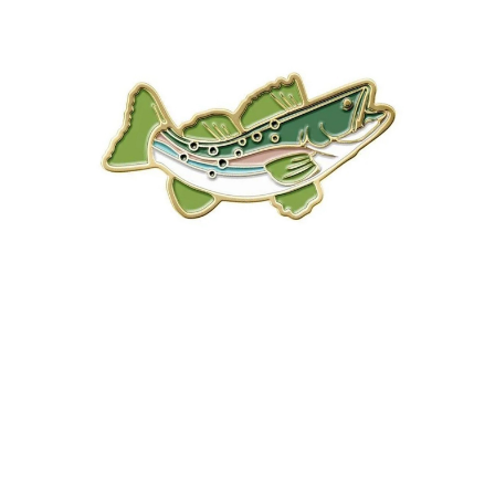
１．於結帳方式選擇「AFTEE先享後付」後，將跳轉至「AFTEE先享後付」
結帳頁面，進行簡訊認證並確認金額後，即可完成結帳。
２．訂單成立數日內，您將收到繳費通知簡訊。
３．收到繳費通知簡訊後14天內，點擊此簡訊中的連結，可透過四大超商／
ATM／網路銀行／等多元方式進行付款，方視為交易完成。
※ 請注意：結帳手續完成當下不需立刻繳費，但若您需要取消訂單，請聯絡
購買商品的店家。未經商家同意取消之訂單仍視為有效，需透過AFTEE先享
後付繳納相關費用。
※ 交易是否成功請以「AFTEE先享後付 」之結帳頁面顯示為準，若有關於
是否繳費成功／繳費後需取消欲退款等相關疑問，請聯繫「AFTEE先享後付
客戶支援中心」
https://netprotections.freshdesk.com/support/home
【注意事項】
１．透過由恩沛科技股份有限公司提供之「AFTEE先享後付」服務完成之交
易，需依本服務之必要範圍內提供個人資料，並將交易相關給付款項請求債
權轉讓予恩沛科技股份有限公司。
２．關於個人資料處理事宜，請瀏覽以下網址：
https://aftee.tw/terms/#terms3
３．未成年的使用者請事先徵得法定代理人或監護人之同意方可使用
「AFTEE先享後付」，若未經同意申辦者引起之損失，本公司不負相關責
任。
４．使用「AFTEE先享後付」時，將依據個別帳號之用戶狀況，依本公司即
時審查核予不同之上限額度；若仍有額度不足之情形，本公司將視審查結果
請求用戶進行身份認證。
５．嚴禁一人註冊多個帳號或使用他人資訊註冊。若發現惡意使用之情形，