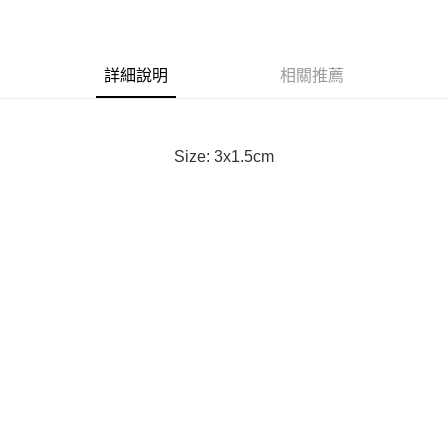
3 期 0 利率 每期
NT$100
21家銀行
合作金庫商業銀行
第一商業銀行
LINE Pay
華南商業銀行
彰化商業銀行
詳細說明
相關推薦
Apple Pay
上海商業儲蓄銀行
台北富邦商業銀行
國泰世華商業銀行
兆豐國際商業銀行
街口支付
臺灣中小企業銀行
台中商業銀行
匯豐（台灣）商業銀行
華泰商業銀行
悠遊付
Size: 3x1.5cm
聯邦商業銀行
遠東國際商業銀行
元大商業銀行
永豐商業銀行
Google Pay
玉山商業銀行
星展（台灣）商業銀行
台新國際商業銀行
中國信託商業銀行
全盈+PAY
台灣樂天信用卡公司
AFTEE先享後付
相關說明
【關於「AFTEE先享後付」】
ATM付款
AFTEE先享後付是「在收到商品之後才付款」的支付方式。 讓您購物簡單
便利好安心！
１．簡單：不需註冊會員、不需綁卡、不需儲值。
運送方式
２．便利：只要手機號碼，簡訊認證，即可結帳。
３．安心：先確認商品／服務後，再付款。
黑貓宅急便配送到府
每筆NT$120，滿NT$3,000(含以上)免運費
【「AFTEE先享後付」結帳流程】