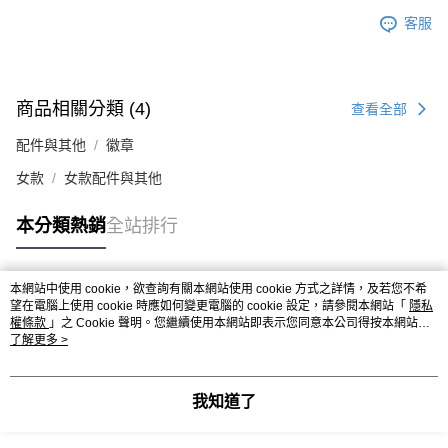
客服
商品相關分類 (4)
查看全部
配件與其他
徽章
女款
女款配件與其他
本分類熱銷
全站排行
本網站中使用 cookie，欲查詢有關本網站使用 cookie 方式之詳情，及若您不希
熱門標籤
望在電腦上使用 cookie 時應如何變更電腦的 cookie 設定，請參閱本網站「
隱私
權條款
」之 Cookie 聲明。您繼續使用本網站即表示您同意本公司得按本網站使
用條款之 Cookie 聲明使用 cookie。
了解更多 >
我知道了