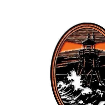
先享後付
※ 交易是
是否繳費成
付客戶支
【注意事
１．透過由
交易，需
求債權轉
２．關於
https://aft
３．未成
「AFTE
任。
４．使用「
即時審查
結果請求
５．嚴禁
形，恩沛
動。