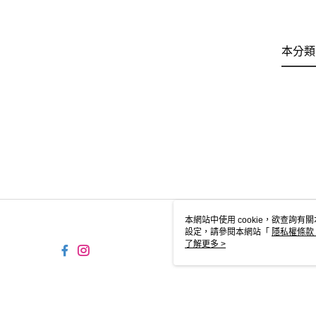
本分類
本網站中使用 cookie，欲查詢有關
設定，請參閱本網站「
隱私權條款
使用 cookie。
了解更多 >