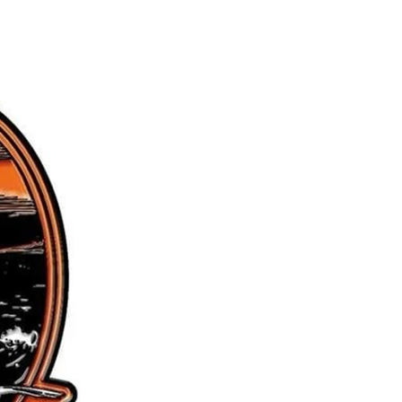
繳納相關費用。
否成功請以「AFTEE先享後付 」之結帳頁面顯示為準，若有關於
功／繳費後需取消欲退款等相關疑問，請聯繫「AFTEE先享後
援中心」
https://netprotections.freshdesk.com/support/home
項】
恩沛科技股份有限公司提供之「AFTEE先享後付」服務完成之
依本服務之必要範圍內提供個人資料，並將交易相關給付款項請
讓予恩沛科技股份有限公司。
個人資料處理事宜，請瀏覽以下網址：
ee.tw/terms/#terms3
年的使用者請事先徵得法定代理人或監護人之同意方可使用
E先享後付」，若未經同意申辦者引起之損失，本公司不負相關責
AFTEE先享後付」時，將依據個別帳號之用戶狀況，依本公司
核予不同之上限額度；若仍有額度不足之情形，本公司將視審查
用戶進行身份認證。
一人註冊多個帳號或使用他人資訊註冊。若發現惡意使用之情
科技股份有限公司將有權停止該用戶之使用額度並採取法律行