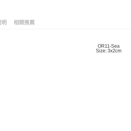
臺灣中
男款
男
匯豐（
悠遊付
聯邦商
主題系列
元大商
Google Pa
說明
相關推薦
玉山商
台新國
全盈+PAY
台灣樂
AFTEE先
OR11-Sea
相關說明
Size: 3x2cm
【關於「A
ATM付款
AFTEE
便利好安
１．簡單
２．便利
運送方式
３．安心
黑貓宅急
【「AFT
每筆NT$1
１．於結帳
付」結帳
２．訂單
３．收到繳
／ATM／
※ 請注意
絡購買商品