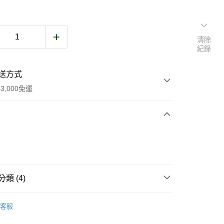
清除
紀錄
送方式
3,000免運
次付款
期付款
0 利率 每期
NT$100
21家銀行
類 (4)
庫商業銀行
第一商業銀行
業銀行
彰化商業銀行
他
徽章
業儲蓄銀行
台北富邦商業銀行
客服
款配件與其他
華商業銀行
兆豐國際商業銀行