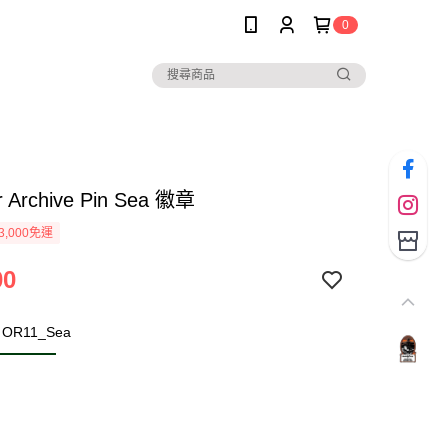
0
r Archive Pin Sea 徽章
3,000免運
00
R11_Sea