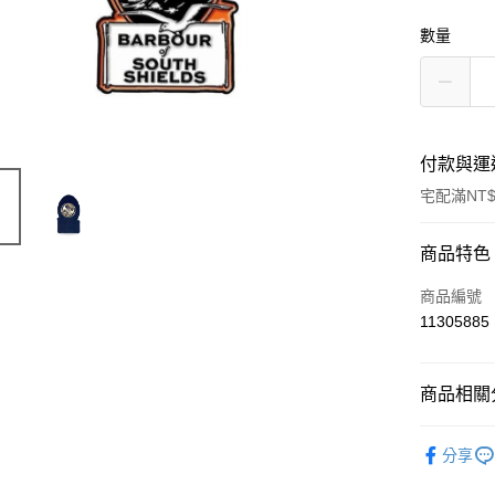
數量
付款與運
宅配滿NT$
付款方式
商品特色
信用卡一
商品編號
11305885
信用卡分
3 期 
商品相關分
合作金
LINE Pay
華南商
配件與其
Apple Pay
上海商
分享
女款
女
國泰世
街口支付