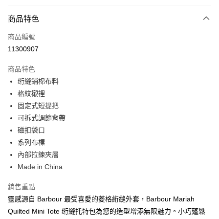
付款方式
商品特色
信用卡一次付款
商品編號
信用卡分期付款
11300907
3 期 0 利率 每期
NT$1,200
21家銀行
商品特色
合作金庫商業銀行
第一商業銀行
LINE Pay
绗縫鋪棉布料
華南商業銀行
彰化商業銀行
格紋襯裡
Apple Pay
上海商業儲蓄銀行
台北富邦商業銀行
國泰世華商業銀行
兆豐國際商業銀行
固定式短提把
街口支付
臺灣中小企業銀行
台中商業銀行
可拆式調節背帶
匯豐（台灣）商業銀行
華泰商業銀行
磁扣袋口
悠遊付
聯邦商業銀行
遠東國際商業銀行
系列布標
元大商業銀行
永豐商業銀行
Google Pay
內部拉鍊夾層
玉山商業銀行
星展（台灣）商業銀行
Made in China
台新國際商業銀行
中國信託商業銀行
全盈+PAY
台灣樂天信用卡公司
AFTEE先享後付
銷售重點
相關說明
靈感源自 Barbour 最受喜愛的菱格絎縫外套，Barbour Mariah
【關於「AFTEE先享後付」】
Quilted Mini Tote 绗縫托特包為您的造型增添無限魅力。小巧蓬鬆
ATM付款
AFTEE先享後付是「在收到商品之後才付款」的支付方式。 讓您購物簡單