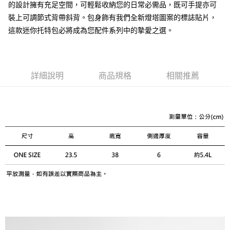
的設計擁有充足空間，可輕鬆收納您的日常必需品，既可手提亦可
便利好安心！
１．簡單：不需註冊會員、不需綁卡、不需儲值。
裝上可調節式背帶斜背。包身飾有我們全新燈塔圖案的標誌貼片，
運送方式
２．便利：只要手機號碼，簡訊認證，即可結帳。
這款迷你托特包必將成為您配件系列中的摯愛之選。
３．安心：先確認商品／服務後，再付款。
黑貓宅急便配送到府
每筆NT$120，滿NT$3,000(含以上)免運費
【「AFTEE先享後付」結帳流程】
１．於結帳方式選擇「AFTEE先享後付」後，將跳轉至「AFTEE先享後付」
結帳頁面，進行簡訊認證並確認金額後，即可完成結帳。
詳細說明
商品規格
相關推薦
２．訂單成立數日內，您將收到繳費通知簡訊。
３．收到繳費通知簡訊後14天內，點擊此簡訊中的連結，可透過四大超商／
ATM／網路銀行／等多元方式進行付款，方視為交易完成。
※ 請注意：結帳手續完成當下不需立刻繳費，但若您需要取消訂單，請聯絡
購買商品的店家。未經商家同意取消之訂單仍視為有效，需透過AFTEE先享
後付繳納相關費用。
※ 交易是否成功請以「AFTEE先享後付 」之結帳頁面顯示為準，若有關於
是否繳費成功／繳費後需取消欲退款等相關疑問，請聯繫「AFTEE先享後付
客戶支援中心」
https://netprotections.freshdesk.com/support/home
【注意事項】
１．透過由恩沛科技股份有限公司提供之「AFTEE先享後付」服務完成之交
易，需依本服務之必要範圍內提供個人資料，並將交易相關給付款項請求債
權轉讓予恩沛科技股份有限公司。
２．關於個人資料處理事宜，請瀏覽以下網址：
https://aftee.tw/terms/#terms3
３．未成年的使用者請事先徵得法定代理人或監護人之同意方可使用