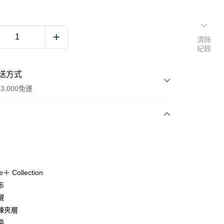
清除
紀錄
送方式
3,000免運
次付款
期付款
0 利率 每期
NT$2,600
21家銀行
e＋ Collection
庫商業銀行
第一商業銀行
布
業銀行
彰化商業銀行
襯
業儲蓄銀行
台北富邦商業銀行
鍊夾層
華商業銀行
兆豐國際商業銀行
袋