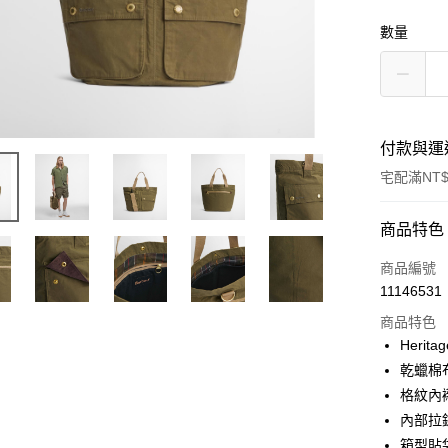
數量
付款與運
宅配滿NT$
付款方式
商品特色
信用卡一
商品編號
11146531
信用卡分
商品特色
3 期 
Heritag
合作金
乾蠟棉
LINE Pay
華南商
格紋內
Apple Pay
上海商
內部拉
國泰世
箱型貼
街口支付