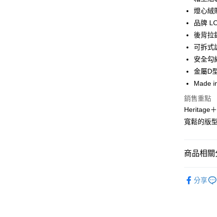
臺灣中
燈心絨
匯豐（
悠遊付
聯邦商
品牌 L
元大商
Google Pa
後背拉
玉山商
可拆式
台新國
全盈+PAY
安全勾
台灣樂
AFTEE先
金屬D
相關說明
Made i
【關於「A
銷售重點
ATM付款
AFTEE
Heritag
便利好安
１．簡單
寬鬆的版
２．便利
運送方式
３．安心
黑貓宅急
商品相關分
【「AFT
每筆NT$1
１．於結帳
付」結帳
配件與其
２．訂單
分享
女款
３．收到繳
女
／ATM／
男款
男
※ 請注意
絡購買商品