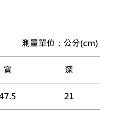
繳納相關費用。
否成功請以「AFTEE先享後付 」之結帳頁面顯示為準，若有關於
功／繳費後需取消欲退款等相關疑問，請聯繫「AFTEE先享後
援中心」
https://netprotections.freshdesk.com/support/home
項】
恩沛科技股份有限公司提供之「AFTEE先享後付」服務完成之
依本服務之必要範圍內提供個人資料，並將交易相關給付款項請
讓予恩沛科技股份有限公司。
個人資料處理事宜，請瀏覽以下網址：
ee.tw/terms/#terms3
年的使用者請事先徵得法定代理人或監護人之同意方可使用
E先享後付」，若未經同意申辦者引起之損失，本公司不負相關責
AFTEE先享後付」時，將依據個別帳號之用戶狀況，依本公司
核予不同之上限額度；若仍有額度不足之情形，本公司將視審查
用戶進行身份認證。
一人註冊多個帳號或使用他人資訊註冊。若發現惡意使用之情
科技股份有限公司將有權停止該用戶之使用額度並採取法律行