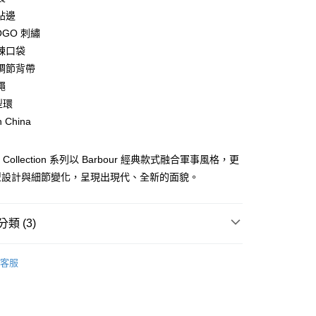
小企業銀行
台中商業銀行
貼邊
台灣）商業銀行
華泰商業銀行
業銀行
遠東國際商業銀行
OGO 刺繡
業銀行
永豐商業銀行
y
鍊口袋
業銀行
星展（台灣）商業銀行
調節背帶
際商業銀行
中國信託商業銀行
繩
天信用卡公司
享後付
型環
n China
FTEE先享後付」】
先享後付是「在收到商品之後才付款」的支付方式。 讓您購物簡單
e＋ Collection 系列以 Barbour 經典款式融合軍事風格，更
心！
：不需註冊會員、不需綁卡、不需儲值。
型設計與細節變化，呈現出現代、全新的面貌。
：只要手機號碼，簡訊認證，即可結帳。
：先確認商品／服務後，再付款。
便配送到府
類 (3)
EE先享後付」結帳流程】
20，滿NT$3,000(含以上)免運費
方式選擇「AFTEE先享後付」後，將跳轉至「AFTEE先享後
頁面，進行簡訊認證並確認金額後，即可完成結帳。
他
包款
成立數日內，您將收到繳費通知簡訊。
客服
費通知簡訊後14天內，點擊此簡訊中的連結，可透過四大超商
款配件與其他
網路銀行／等多元方式進行付款，方視為交易完成。
款配件與其他
：結帳手續完成當下不需立刻繳費，但若您需要取消訂單，請聯
的店家。未經商家同意取消之訂單仍視為有效，需透過AFTEE