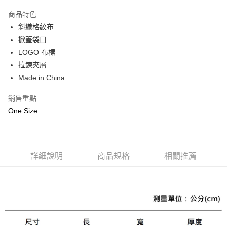
3 期 0 利率 每期
NT$866
21家銀行
商品特色
合作金庫商業銀行
第一商業銀行
LINE Pay
斜織格紋布
華南商業銀行
彰化商業銀行
掀蓋袋口
Apple Pay
上海商業儲蓄銀行
台北富邦商業銀行
國泰世華商業銀行
兆豐國際商業銀行
LOGO 布標
街口支付
臺灣中小企業銀行
台中商業銀行
拉鍊夾層
匯豐（台灣）商業銀行
華泰商業銀行
Made in China
悠遊付
聯邦商業銀行
遠東國際商業銀行
元大商業銀行
永豐商業銀行
Google Pay
銷售重點
玉山商業銀行
星展（台灣）商業銀行
One Size
台新國際商業銀行
中國信託商業銀行
全盈+PAY
台灣樂天信用卡公司
AFTEE先享後付
相關說明
詳細說明
商品規格
相關推薦
【關於「AFTEE先享後付」】
ATM付款
AFTEE先享後付是「在收到商品之後才付款」的支付方式。 讓您購物簡單
便利好安心！
１．簡單：不需註冊會員、不需綁卡、不需儲值。
運送方式
２．便利：只要手機號碼，簡訊認證，即可結帳。
３．安心：先確認商品／服務後，再付款。
黑貓宅急便配送到府
每筆NT$120，滿NT$3,000(含以上)免運費
【「AFTEE先享後付」結帳流程】