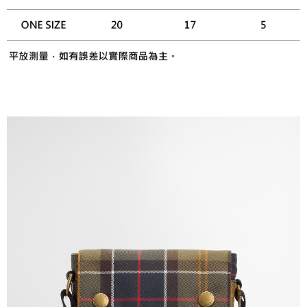
１．於結帳方式選擇「AFTEE先享後付」後，將跳轉至「AFTEE先享後付」
結帳頁面，進行簡訊認證並確認金額後，即可完成結帳。
２．訂單成立數日內，您將收到繳費通知簡訊。
３．收到繳費通知簡訊後14天內，點擊此簡訊中的連結，可透過四大超商／
ATM／網路銀行／等多元方式進行付款，方視為交易完成。
※ 請注意：結帳手續完成當下不需立刻繳費，但若您需要取消訂單，請聯絡
購買商品的店家。未經商家同意取消之訂單仍視為有效，需透過AFTEE先享
後付繳納相關費用。
※ 交易是否成功請以「AFTEE先享後付 」之結帳頁面顯示為準，若有關於
是否繳費成功／繳費後需取消欲退款等相關疑問，請聯繫「AFTEE先享後付
客戶支援中心」
https://netprotections.freshdesk.com/support/home
【注意事項】
１．透過由恩沛科技股份有限公司提供之「AFTEE先享後付」服務完成之交
易，需依本服務之必要範圍內提供個人資料，並將交易相關給付款項請求債
權轉讓予恩沛科技股份有限公司。
２．關於個人資料處理事宜，請瀏覽以下網址：
https://aftee.tw/terms/#terms3
３．未成年的使用者請事先徵得法定代理人或監護人之同意方可使用
「AFTEE先享後付」，若未經同意申辦者引起之損失，本公司不負相關責
任。
４．使用「AFTEE先享後付」時，將依據個別帳號之用戶狀況，依本公司即
時審查核予不同之上限額度；若仍有額度不足之情形，本公司將視審查結果
請求用戶進行身份認證。
５．嚴禁一人註冊多個帳號或使用他人資訊註冊。若發現惡意使用之情形，