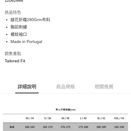
11082666
3 期 0 利率 每期
NT$1,050
21家銀行
商品特色
合作金庫商業銀行
第一商業銀行
LINE Pay
緹花針織280Grm布料
華南商業銀行
彰化商業銀行
胸前刺繡
Apple Pay
上海商業儲蓄銀行
台北富邦商業銀行
國泰世華商業銀行
兆豐國際商業銀行
螺紋袖口
街口支付
臺灣中小企業銀行
台中商業銀行
Made in Portugal
匯豐（台灣）商業銀行
華泰商業銀行
悠遊付
聯邦商業銀行
遠東國際商業銀行
銷售重點
元大商業銀行
永豐商業銀行
Google Pay
Tailored Fit
玉山商業銀行
星展（台灣）商業銀行
台新國際商業銀行
中國信託商業銀行
全盈+PAY
台灣樂天信用卡公司
AFTEE先享後付
詳細說明
商品規格
相關推薦
相關說明
【關於「AFTEE先享後付」】
ATM付款
AFTEE先享後付是「在收到商品之後才付款」的支付方式。 讓您購物簡單
便利好安心！
１．簡單：不需註冊會員、不需綁卡、不需儲值。
運送方式
２．便利：只要手機號碼，簡訊認證，即可結帳。
３．安心：先確認商品／服務後，再付款。
黑貓宅急便配送到府