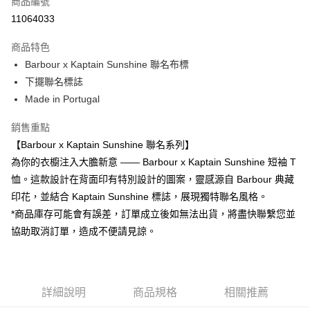
商品編號
信用卡分期付款
11064033
3 期 0 利率 每期
NT$1,166
21家銀行
商品特色
合作金庫商業銀行
第一商業銀行
LINE Pay
Barbour x Kaptain Sunshine 聯名布標
華南商業銀行
彰化商業銀行
下擺聯名標誌
Apple Pay
上海商業儲蓄銀行
台北富邦商業銀行
國泰世華商業銀行
兆豐國際商業銀行
Made in Portugal
街口支付
臺灣中小企業銀行
台中商業銀行
銷售重點
匯豐（台灣）商業銀行
華泰商業銀行
悠遊付
聯邦商業銀行
遠東國際商業銀行
【Barbour x Kaptain Sunshine 聯名系列】
元大商業銀行
永豐商業銀行
Google Pay
為你的衣櫥注入大膽新意 —— Barbour x Kaptain Sunshine 短袖 T
玉山商業銀行
星展（台灣）商業銀行
恤。這款設計在背面印有特別設計的圖案，靈感源自 Barbour 典藏
台新國際商業銀行
中國信託商業銀行
全盈+PAY
印花，並結合 Kaptain Sunshine 標誌，展現獨特聯名風格。
台灣樂天信用卡公司
AFTEE先享後付
*商品庫存可能會有誤差，訂單成立後如無法出貨，將盡快聯繫您並
相關說明
協助取消訂單，造成不便請見諒。
【關於「AFTEE先享後付」】
ATM付款
AFTEE先享後付是「在收到商品之後才付款」的支付方式。 讓您購物簡單
便利好安心！
１．簡單：不需註冊會員、不需綁卡、不需儲值。
運送方式
詳細說明
商品規格
相關推薦
２．便利：只要手機號碼，簡訊認證，即可結帳。
３．安心：先確認商品／服務後，再付款。