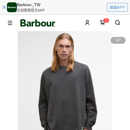
Barbour_TW
開啟APP
立刻使用官方APP
0
1
/
7