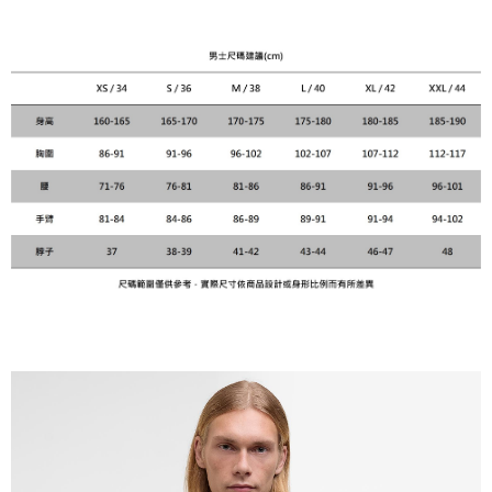
黑貓宅急便配送到府
每筆NT$120，滿NT$3,000(含以上)免運費
【「AFTEE先享後付」結帳流程】
１．於結帳方式選擇「AFTEE先享後付」後，將跳轉至「AFTEE先享後付」
結帳頁面，進行簡訊認證並確認金額後，即可完成結帳。
２．訂單成立數日內，您將收到繳費通知簡訊。
３．收到繳費通知簡訊後14天內，點擊此簡訊中的連結，可透過四大超商／
ATM／網路銀行／等多元方式進行付款，方視為交易完成。
※ 請注意：結帳手續完成當下不需立刻繳費，但若您需要取消訂單，請聯絡
購買商品的店家。未經商家同意取消之訂單仍視為有效，需透過AFTEE先享
後付繳納相關費用。
※ 交易是否成功請以「AFTEE先享後付 」之結帳頁面顯示為準，若有關於
是否繳費成功／繳費後需取消欲退款等相關疑問，請聯繫「AFTEE先享後付
客戶支援中心」
https://netprotections.freshdesk.com/support/home
【注意事項】
１．透過由恩沛科技股份有限公司提供之「AFTEE先享後付」服務完成之交
易，需依本服務之必要範圍內提供個人資料，並將交易相關給付款項請求債
權轉讓予恩沛科技股份有限公司。
２．關於個人資料處理事宜，請瀏覽以下網址：
https://aftee.tw/terms/#terms3
３．未成年的使用者請事先徵得法定代理人或監護人之同意方可使用
「AFTEE先享後付」，若未經同意申辦者引起之損失，本公司不負相關責
任。
４．使用「AFTEE先享後付」時，將依據個別帳號之用戶狀況，依本公司即
時審查核予不同之上限額度；若仍有額度不足之情形，本公司將視審查結果