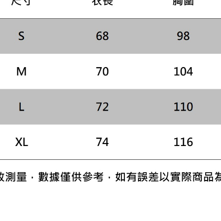
／ATM／
※ 請注意
絡購買商品
先享後付
※ 交易是
是否繳費成
付客戶支
【注意事
１．透過由
交易，需
求債權轉
２．關於
https://aft
３．未成
「AFTE
任。
４．使用「
即時審查
結果請求
５．嚴禁
形，恩沛
動。