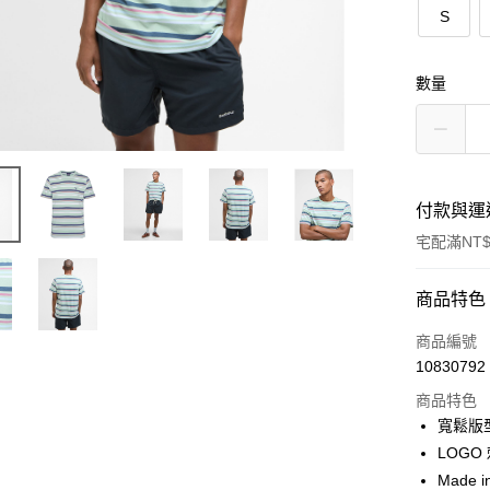
S
數量
付款與運
宅配滿NT$
付款方式
商品特色
信用卡一
商品編號
10830792
信用卡分
商品特色
3 期 
寬鬆版
合作金
LOGO
LINE Pay
華南商
Made in