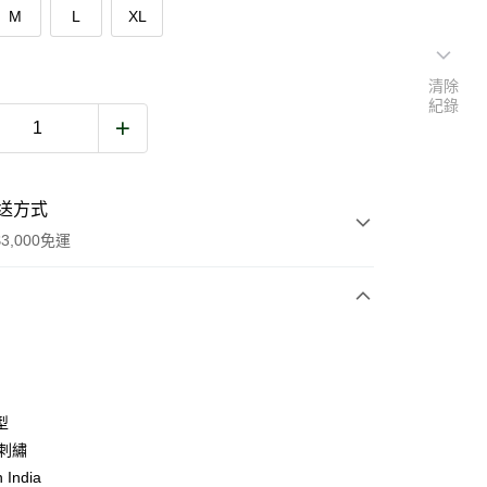
M
L
XL
清除
紀錄
送方式
3,000免運
次付款
期付款
0 利率 每期
NT$606
21家銀行
型
庫商業銀行
第一商業銀行
 刺繡
業銀行
彰化商業銀行
 India