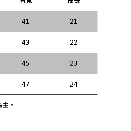
網路銀行／等多元方式進行付款，方視為交易完成。
：結帳手續完成當下不需立刻繳費，但若您需要取消訂單，請聯
的店家。未經商家同意取消之訂單仍視為有效，需透過AFTEE
繳納相關費用。
否成功請以「AFTEE先享後付 」之結帳頁面顯示為準，若有關於
功／繳費後需取消欲退款等相關疑問，請聯繫「AFTEE先享後
援中心」
https://netprotections.freshdesk.com/support/home
項】
恩沛科技股份有限公司提供之「AFTEE先享後付」服務完成之
依本服務之必要範圍內提供個人資料，並將交易相關給付款項請
讓予恩沛科技股份有限公司。
個人資料處理事宜，請瀏覽以下網址：
ee.tw/terms/#terms3
年的使用者請事先徵得法定代理人或監護人之同意方可使用
E先享後付」，若未經同意申辦者引起之損失，本公司不負相關責
AFTEE先享後付」時，將依據個別帳號之用戶狀況，依本公司
核予不同之上限額度；若仍有額度不足之情形，本公司將視審查
用戶進行身份認證。
一人註冊多個帳號或使用他人資訊註冊。若發現惡意使用之情
科技股份有限公司將有權停止該用戶之使用額度並採取法律行