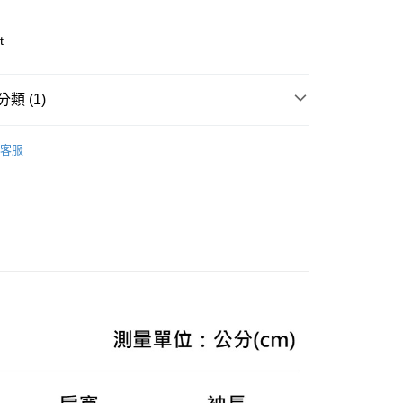
業儲蓄銀行
台北富邦商業銀行
華商業銀行
兆豐國際商業銀行
t
小企業銀行
台中商業銀行
台灣）商業銀行
華泰商業銀行
業銀行
遠東國際商業銀行
類 (1)
業銀行
永豐商業銀行
y
業銀行
星展（台灣）商業銀行
款上衣
際商業銀行
中國信託商業銀行
客服
天信用卡公司
享後付
FTEE先享後付」】
先享後付是「在收到商品之後才付款」的支付方式。 讓您購物簡單
心！
：不需註冊會員、不需綁卡、不需儲值。
：只要手機號碼，簡訊認證，即可結帳。
：先確認商品／服務後，再付款。
便配送到府
EE先享後付」結帳流程】
20，滿NT$3,000(含以上)免運費
方式選擇「AFTEE先享後付」後，將跳轉至「AFTEE先享後
頁面，進行簡訊認證並確認金額後，即可完成結帳。
成立數日內，您將收到繳費通知簡訊。
費通知簡訊後14天內，點擊此簡訊中的連結，可透過四大超商