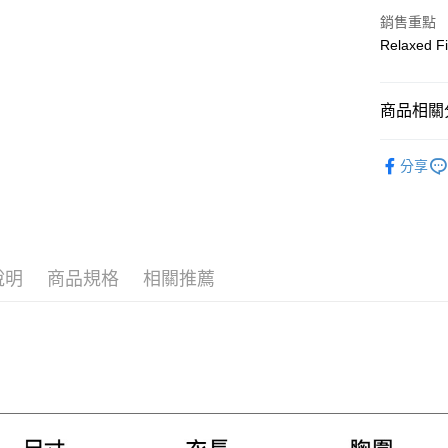
Apple Pay
上海商
銷售重點
國泰世
街口支付
Relaxed Fi
臺灣中
匯豐（
悠遊付
聯邦商
商品相關分
元大商
Google Pa
玉山商
男款
男
台新國
全盈+PAY
分享
台灣樂
AFTEE先
相關說明
【關於「A
ATM付款
AFTEE
便利好安
說明
商品規格
相關推薦
１．簡單
２．便利
運送方式
３．安心
黑貓宅急
【「AFT
每筆NT$1
１．於結帳
付」結帳
２．訂單
３．收到繳