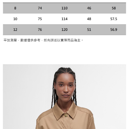
每筆NT$120，滿NT$3,000(含以上)免運費
【「AFTEE先享後付」結帳流程】
１．於結帳方式選擇「AFTEE先享後付」後，將跳轉至「AFTEE先享後付」
結帳頁面，進行簡訊認證並確認金額後，即可完成結帳。
２．訂單成立數日內，您將收到繳費通知簡訊。
３．收到繳費通知簡訊後14天內，點擊此簡訊中的連結，可透過四大超商／
ATM／網路銀行／等多元方式進行付款，方視為交易完成。
※ 請注意：結帳手續完成當下不需立刻繳費，但若您需要取消訂單，請聯絡
購買商品的店家。未經商家同意取消之訂單仍視為有效，需透過AFTEE先享
後付繳納相關費用。
※ 交易是否成功請以「AFTEE先享後付 」之結帳頁面顯示為準，若有關於
是否繳費成功／繳費後需取消欲退款等相關疑問，請聯繫「AFTEE先享後付
客戶支援中心」
https://netprotections.freshdesk.com/support/home
【注意事項】
１．透過由恩沛科技股份有限公司提供之「AFTEE先享後付」服務完成之交
易，需依本服務之必要範圍內提供個人資料，並將交易相關給付款項請求債
權轉讓予恩沛科技股份有限公司。
２．關於個人資料處理事宜，請瀏覽以下網址：
https://aftee.tw/terms/#terms3
３．未成年的使用者請事先徵得法定代理人或監護人之同意方可使用
「AFTEE先享後付」，若未經同意申辦者引起之損失，本公司不負相關責
任。
４．使用「AFTEE先享後付」時，將依據個別帳號之用戶狀況，依本公司即
時審查核予不同之上限額度；若仍有額度不足之情形，本公司將視審查結果
請求用戶進行身份認證。