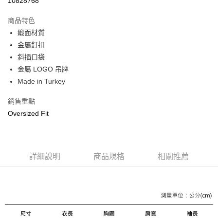
10828768
3 期 0 利率 每期
NT$1,820
21家銀行
商品特色
合作金庫商業銀行
第一商業銀行
LINE Pay
緞面材質
華南商業銀行
彰化商業銀行
金屬釘扣
Apple Pay
上海商業儲蓄銀行
台北富邦商業銀行
國泰世華商業銀行
兆豐國際商業銀行
斜插口袋
街口支付
臺灣中小企業銀行
台中商業銀行
金屬 LOGO 吊牌
匯豐（台灣）商業銀行
華泰商業銀行
Made in Turkey
悠遊付
聯邦商業銀行
遠東國際商業銀行
元大商業銀行
永豐商業銀行
Google Pay
銷售重點
玉山商業銀行
星展（台灣）商業銀行
Oversized Fit
台新國際商業銀行
中國信託商業銀行
全盈+PAY
台灣樂天信用卡公司
AFTEE先享後付
相關說明
詳細說明
商品規格
相關推薦
【關於「AFTEE先享後付」】
ATM付款
AFTEE先享後付是「在收到商品之後才付款」的支付方式。 讓您購物簡單
便利好安心！
１．簡單：不需註冊會員、不需綁卡、不需儲值。
運送方式
２．便利：只要手機號碼，簡訊認證，即可結帳。
３．安心：先確認商品／服務後，再付款。
黑貓宅急便配送到府