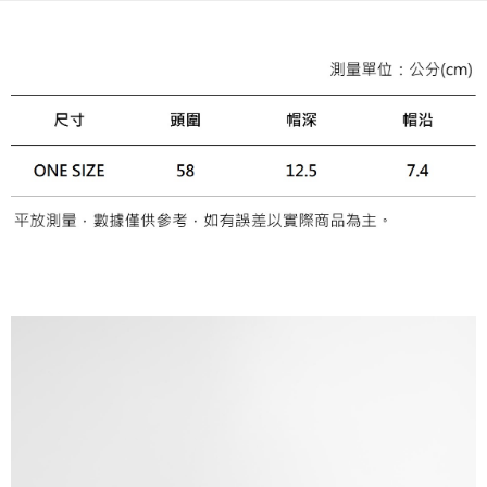
相關說明
【關於「AFTEE先享後付」】
ATM付款
AFTEE先享後付是「在收到商品之後才付款」的支付方式。 讓您購物簡單
便利好安心！
１．簡單：不需註冊會員、不需綁卡、不需儲值。
運送方式
２．便利：只要手機號碼，簡訊認證，即可結帳。
３．安心：先確認商品／服務後，再付款。
黑貓宅急便配送到府
每筆NT$120，滿NT$3,000(含以上)免運費
【「AFTEE先享後付」結帳流程】
１．於結帳方式選擇「AFTEE先享後付」後，將跳轉至「AFTEE先享後付」
結帳頁面，進行簡訊認證並確認金額後，即可完成結帳。
２．訂單成立數日內，您將收到繳費通知簡訊。
３．收到繳費通知簡訊後14天內，點擊此簡訊中的連結，可透過四大超商／
ATM／網路銀行／等多元方式進行付款，方視為交易完成。
※ 請注意：結帳手續完成當下不需立刻繳費，但若您需要取消訂單，請聯絡
購買商品的店家。未經商家同意取消之訂單仍視為有效，需透過AFTEE先享
後付繳納相關費用。
※ 交易是否成功請以「AFTEE先享後付 」之結帳頁面顯示為準，若有關於
是否繳費成功／繳費後需取消欲退款等相關疑問，請聯繫「AFTEE先享後付
客戶支援中心」
https://netprotections.freshdesk.com/support/home
【注意事項】
１．透過由恩沛科技股份有限公司提供之「AFTEE先享後付」服務完成之交
易，需依本服務之必要範圍內提供個人資料，並將交易相關給付款項請求債