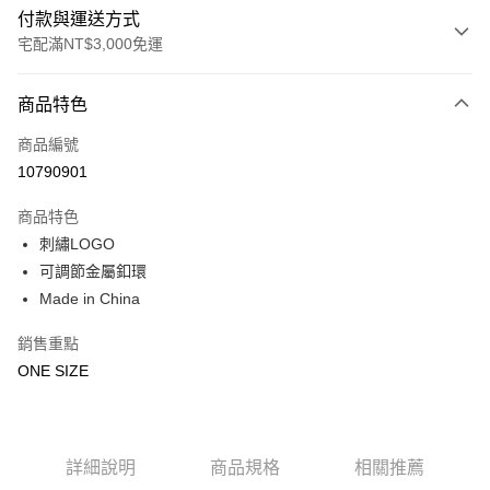
付款與運送方式
宅配滿NT$3,000免運
付款方式
商品特色
信用卡一次付款
商品編號
信用卡分期付款
10790901
3 期 0 利率 每期
NT$466
21家銀行
商品特色
合作金庫商業銀行
第一商業銀行
LINE Pay
刺繡LOGO
華南商業銀行
彰化商業銀行
可調節金屬釦環
Apple Pay
上海商業儲蓄銀行
台北富邦商業銀行
國泰世華商業銀行
兆豐國際商業銀行
Made in China
街口支付
臺灣中小企業銀行
台中商業銀行
銷售重點
匯豐（台灣）商業銀行
華泰商業銀行
悠遊付
聯邦商業銀行
遠東國際商業銀行
ONE SIZE
元大商業銀行
永豐商業銀行
Google Pay
玉山商業銀行
星展（台灣）商業銀行
台新國際商業銀行
中國信託商業銀行
全盈+PAY
台灣樂天信用卡公司
詳細說明
商品規格
相關推薦
AFTEE先享後付