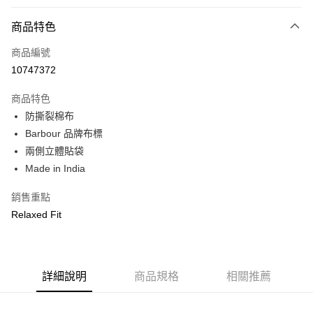
付款方式
商品特色
信用卡一次付款
商品編號
信用卡分期付款
10747372
3 期 0 利率 每期
NT$1,533
21家銀行
商品特色
合作金庫商業銀行
第一商業銀行
LINE Pay
防撕裂棉布
華南商業銀行
彰化商業銀行
Barbour 品牌布標
Apple Pay
上海商業儲蓄銀行
台北富邦商業銀行
國泰世華商業銀行
兆豐國際商業銀行
兩側立體貼袋
街口支付
臺灣中小企業銀行
台中商業銀行
Made in India
匯豐（台灣）商業銀行
華泰商業銀行
悠遊付
聯邦商業銀行
遠東國際商業銀行
銷售重點
元大商業銀行
永豐商業銀行
Google Pay
Relaxed Fit
玉山商業銀行
星展（台灣）商業銀行
台新國際商業銀行
中國信託商業銀行
全盈+PAY
台灣樂天信用卡公司
AFTEE先享後付
詳細說明
商品規格
相關推薦
相關說明
【關於「AFTEE先享後付」】
ATM付款
AFTEE先享後付是「在收到商品之後才付款」的支付方式。 讓您購物簡單