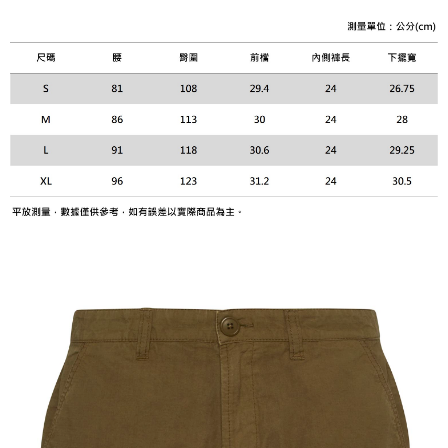
便利好安心！
１．簡單：不需註冊會員、不需綁卡、不需儲值。
運送方式
２．便利：只要手機號碼，簡訊認證，即可結帳。
３．安心：先確認商品／服務後，再付款。
黑貓宅急便配送到府
每筆NT$120，滿NT$3,000(含以上)免運費
【「AFTEE先享後付」結帳流程】
１．於結帳方式選擇「AFTEE先享後付」後，將跳轉至「AFTEE先享後付」
結帳頁面，進行簡訊認證並確認金額後，即可完成結帳。
２．訂單成立數日內，您將收到繳費通知簡訊。
３．收到繳費通知簡訊後14天內，點擊此簡訊中的連結，可透過四大超商／
ATM／網路銀行／等多元方式進行付款，方視為交易完成。
※ 請注意：結帳手續完成當下不需立刻繳費，但若您需要取消訂單，請聯絡
購買商品的店家。未經商家同意取消之訂單仍視為有效，需透過AFTEE先享
後付繳納相關費用。
※ 交易是否成功請以「AFTEE先享後付 」之結帳頁面顯示為準，若有關於
是否繳費成功／繳費後需取消欲退款等相關疑問，請聯繫「AFTEE先享後付
客戶支援中心」
https://netprotections.freshdesk.com/support/home
【注意事項】
１．透過由恩沛科技股份有限公司提供之「AFTEE先享後付」服務完成之交
易，需依本服務之必要範圍內提供個人資料，並將交易相關給付款項請求債
權轉讓予恩沛科技股份有限公司。
２．關於個人資料處理事宜，請瀏覽以下網址：
https://aftee.tw/terms/#terms3
３．未成年的使用者請事先徵得法定代理人或監護人之同意方可使用