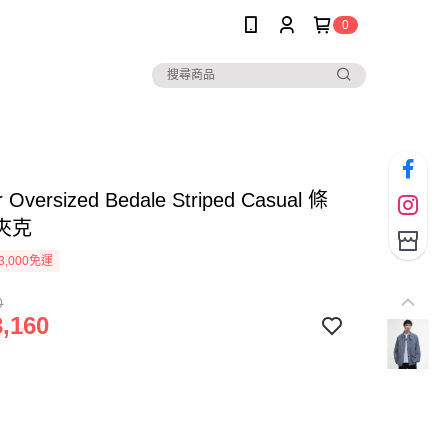
0
r Oversized Bedale Striped Casual 條
夾克
3,000免運
0
,160