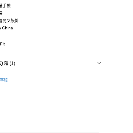
業銀行
彰化商業銀行
暖手袋
業儲蓄銀行
台北富邦商業銀行
袋
華商業銀行
兆豐國際商業銀行
擺開叉設計
小企業銀行
台中商業銀行
n China
台灣）商業銀行
華泰商業銀行
業銀行
遠東國際商業銀行
業銀行
永豐商業銀行
y
Fit
業銀行
星展（台灣）商業銀行
際商業銀行
中國信託商業銀行
天信用卡公司
類 (1)
享後付
款休閒外套
FTEE先享後付」】
客服
先享後付是「在收到商品之後才付款」的支付方式。 讓您購物簡單
心！
：不需註冊會員、不需綁卡、不需儲值。
：只要手機號碼，簡訊認證，即可結帳。
：先確認商品／服務後，再付款。
便配送到府
EE先享後付」結帳流程】
20，滿NT$3,000(含以上)免運費
方式選擇「AFTEE先享後付」後，將跳轉至「AFTEE先享後
頁面，進行簡訊認證並確認金額後，即可完成結帳。
成立數日內，您將收到繳費通知簡訊。