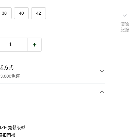
38
40
42
清除
紀錄
送方式
3,000免運
次付款
期付款
0 利率 每期
NT$4,386
21家銀行
SIZE 寬鬆版型
庫商業銀行
第一商業銀行
鈕扣門襟