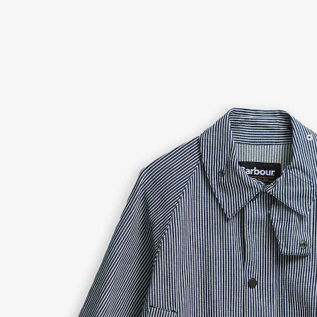
３．收到繳
／ATM／
※ 請注意
絡購買商品
先享後付
※ 交易是
是否繳費成
付客戶支
【注意事
１．透過由
交易，需
求債權轉
２．關於
https://aft
３．未成
「AFTE
任。
４．使用「
即時審查
結果請求
５．嚴禁
形，恩沛
動。