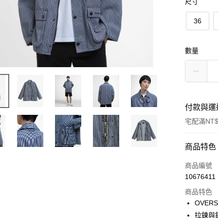
尺寸
36
數量
付款與運
宅配滿NT$
付款方式
商品特色
信用卡一
商品編號
10676411
信用卡分
商品特色
3 期 
OVER
合作金
拉鍊與
LINE Pay