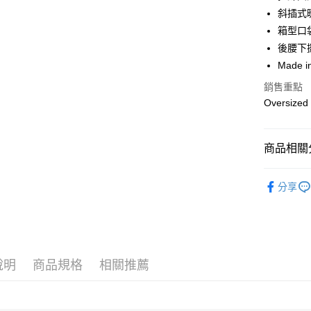
華南商
斜插式
Apple Pay
上海商
箱型口
國泰世
後腰下
街口支付
臺灣中
Made i
匯豐（
悠遊付
聯邦商
銷售重點
元大商
Google Pa
Oversized 
玉山商
台新國
全盈+PAY
台灣樂
商品相關分
AFTEE先
相關說明
男款
男
【關於「A
分享
ATM付款
AFTEE
便利好安
１．簡單
２．便利
運送方式
３．安心
黑貓宅急
說明
商品規格
相關推薦
【「AFT
每筆NT$1
１．於結帳
付」結帳
２．訂單