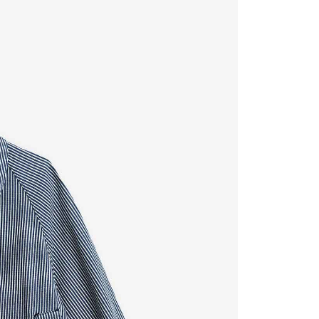
費通知簡訊後14天內，點擊此簡訊中的連結，可透過四大超商
網路銀行／等多元方式進行付款，方視為交易完成。
：結帳手續完成當下不需立刻繳費，但若您需要取消訂單，請聯
的店家。未經商家同意取消之訂單仍視為有效，需透過AFTEE
繳納相關費用。
否成功請以「AFTEE先享後付 」之結帳頁面顯示為準，若有關於
功／繳費後需取消欲退款等相關疑問，請聯繫「AFTEE先享後
援中心」
https://netprotections.freshdesk.com/support/home
項】
恩沛科技股份有限公司提供之「AFTEE先享後付」服務完成之
依本服務之必要範圍內提供個人資料，並將交易相關給付款項請
讓予恩沛科技股份有限公司。
個人資料處理事宜，請瀏覽以下網址：
ee.tw/terms/#terms3
年的使用者請事先徵得法定代理人或監護人之同意方可使用
E先享後付」，若未經同意申辦者引起之損失，本公司不負相關責
AFTEE先享後付」時，將依據個別帳號之用戶狀況，依本公司
核予不同之上限額度；若仍有額度不足之情形，本公司將視審查
用戶進行身份認證。
一人註冊多個帳號或使用他人資訊註冊。若發現惡意使用之情
科技股份有限公司將有權停止該用戶之使用額度並採取法律行