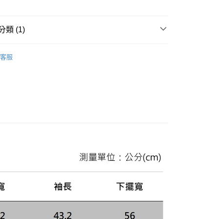
業儲蓄銀行
台北富邦商業銀行
華商業銀行
兆豐國際商業銀行
小企業銀行
台中商業銀行
類 (1)
台灣）商業銀行
華泰商業銀行
業銀行
遠東國際商業銀行
款绗縫與鋪棉外套
業銀行
永豐商業銀行
y
客服
業銀行
星展（台灣）商業銀行
際商業銀行
中國信託商業銀行
天信用卡公司
享後付
FTEE先享後付」】
先享後付是「在收到商品之後才付款」的支付方式。 讓您購物簡單
心！
：不需註冊會員、不需綁卡、不需儲值。
：只要手機號碼，簡訊認證，即可結帳。
：先確認商品／服務後，再付款。
便配送到府
EE先享後付」結帳流程】
20，滿NT$3,000(含以上)免運費
方式選擇「AFTEE先享後付」後，將跳轉至「AFTEE先享後
頁面，進行簡訊認證並確認金額後，即可完成結帳。
成立數日內，您將收到繳費通知簡訊。
費通知簡訊後14天內，點擊此簡訊中的連結，可透過四大超商