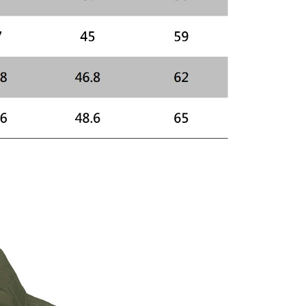
網路銀行／等多元方式進行付款，方視為交易完成。
：結帳手續完成當下不需立刻繳費，但若您需要取消訂單，請聯
的店家。未經商家同意取消之訂單仍視為有效，需透過AFTEE
繳納相關費用。
否成功請以「AFTEE先享後付 」之結帳頁面顯示為準，若有關於
功／繳費後需取消欲退款等相關疑問，請聯繫「AFTEE先享後
援中心」
https://netprotections.freshdesk.com/support/home
項】
恩沛科技股份有限公司提供之「AFTEE先享後付」服務完成之
依本服務之必要範圍內提供個人資料，並將交易相關給付款項請
讓予恩沛科技股份有限公司。
個人資料處理事宜，請瀏覽以下網址：
ee.tw/terms/#terms3
年的使用者請事先徵得法定代理人或監護人之同意方可使用
E先享後付」，若未經同意申辦者引起之損失，本公司不負相關責
AFTEE先享後付」時，將依據個別帳號之用戶狀況，依本公司
核予不同之上限額度；若仍有額度不足之情形，本公司將視審查
用戶進行身份認證。
一人註冊多個帳號或使用他人資訊註冊。若發現惡意使用之情
科技股份有限公司將有權停止該用戶之使用額度並採取法律行