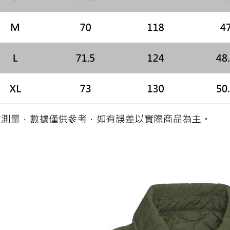
／ATM／
※ 請注意
絡購買商品
先享後付
※ 交易是
是否繳費成
付客戶支
【注意事
１．透過由
交易，需
求債權轉
２．關於
https://aft
３．未成
「AFTE
任。
４．使用「
即時審查
結果請求
５．嚴禁
形，恩沛
動。