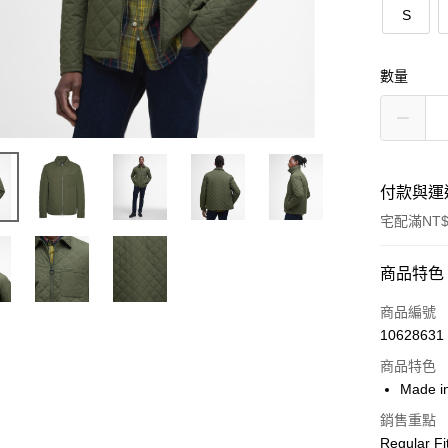
S
數量
付款與運
宅配滿NT$
付款方式
商品特色
信用卡一
商品編號
10628631
信用卡分
商品特色
3 期 
Made i
合作金
LINE Pay
銷售重點
華南商
Regular Fi