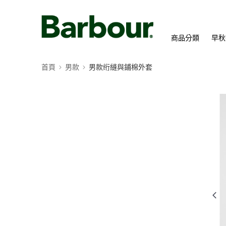
商品分類
早秋
首頁
男款
男款绗縫與鋪棉外套