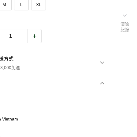
M
L
XL
清除
紀錄
送方式
3,000免運
次付款
期付款
0 利率 每期
NT$1,936
21家銀行
n Vietnam
庫商業銀行
第一商業銀行
業銀行
彰化商業銀行
t