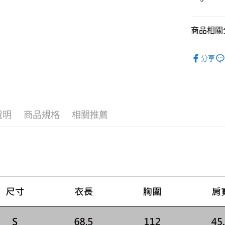
Apple Pay
上海商
國泰世
街口支付
臺灣中
商品相關分
匯豐（
悠遊付
聯邦商
男款
男
元大商
Google Pa
分享
玉山商
台新國
全盈+PAY
台灣樂
AFTEE先
相關說明
說明
商品規格
相關推薦
【關於「A
ATM付款
AFTEE
便利好安
１．簡單
２．便利
運送方式
３．安心
黑貓宅急
【「AFT
每筆NT$1
１．於結帳
付」結帳
２．訂單
３．收到繳