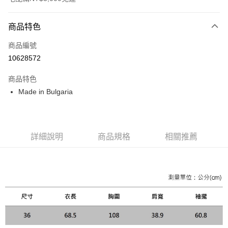
付款方式
商品特色
信用卡一次付款
商品編號
信用卡分期付款
10628572
3 期 0 利率 每期
NT$3,080
21家銀行
商品特色
合作金庫商業銀行
第一商業銀行
LINE Pay
Made in Bulgaria
華南商業銀行
彰化商業銀行
Apple Pay
上海商業儲蓄銀行
台北富邦商業銀行
國泰世華商業銀行
兆豐國際商業銀行
街口支付
臺灣中小企業銀行
台中商業銀行
詳細說明
商品規格
相關推薦
匯豐（台灣）商業銀行
華泰商業銀行
悠遊付
聯邦商業銀行
遠東國際商業銀行
元大商業銀行
永豐商業銀行
Google Pay
玉山商業銀行
星展（台灣）商業銀行
台新國際商業銀行
中國信託商業銀行
全盈+PAY
台灣樂天信用卡公司
AFTEE先享後付
相關說明
【關於「AFTEE先享後付」】