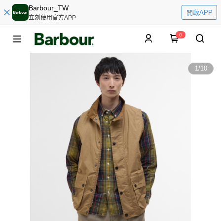
Barbour_TW
開啟APP
立刻使用官方APP
0
1
/
10