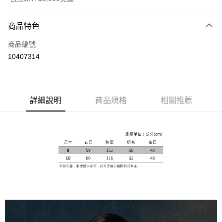
付款方式
商品特色
信用卡一次付款
商品編號
信用卡分期付款
10407314
3 期 0 利率 每期
NT$1,840
21家銀行
合作金庫商業銀行
第一商業銀行
LINE Pay
華南商業銀行
彰化商業銀行
詳細說明
商品規格
相關推薦
Apple Pay
上海商業儲蓄銀行
台北富邦商業銀行
國泰世華商業銀行
兆豐國際商業銀行
街口支付
臺灣中小企業銀行
台中商業銀行
匯豐（台灣）商業銀行
華泰商業銀行
悠遊付
聯邦商業銀行
遠東國際商業銀行
元大商業銀行
永豐商業銀行
Google Pay
玉山商業銀行
星展（台灣）商業銀行
台新國際商業銀行
中國信託商業銀行
全盈+PAY
台灣樂天信用卡公司
AFTEE先享後付
相關說明
【關於「AFTEE先享後付」】