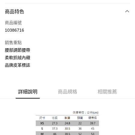
付款方式
商品特色
信用卡一次付款
商品編號
信用卡分期付款
10386716
3 期 0 利率 每期
NT$1,066
21家銀行
銷售重點
合作金庫商業銀行
第一商業銀行
LINE Pay
腰部調節腰帶
華南商業銀行
彰化商業銀行
柔軟抓絨內襯
Apple Pay
上海商業儲蓄銀行
台北富邦商業銀行
國泰世華商業銀行
兆豐國際商業銀行
品牌皮革標誌
街口支付
臺灣中小企業銀行
台中商業銀行
匯豐（台灣）商業銀行
華泰商業銀行
悠遊付
聯邦商業銀行
遠東國際商業銀行
元大商業銀行
永豐商業銀行
詳細說明
商品規格
相關推薦
Google Pay
玉山商業銀行
星展（台灣）商業銀行
台新國際商業銀行
中國信託商業銀行
全盈+PAY
台灣樂天信用卡公司
AFTEE先享後付
相關說明
【關於「AFTEE先享後付」】
ATM付款
AFTEE先享後付是「在收到商品之後才付款」的支付方式。 讓您購物簡單