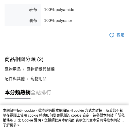
「AFTEE先享後付」，若未經同意申辦者引起之損失，本公司不負相關責
表布
100% polyamide
任。
４．使用「AFTEE先享後付」時，將依據個別帳號之用戶狀況，依本公司即
時審查核予不同之上限額度；若仍有額度不足之情形，本公司將視審查結果
裏布
100% polyester
請求用戶進行身份認證。
５．嚴禁一人註冊多個帳號或使用他人資訊註冊。若發現惡意使用之情形，
客服
恩沛科技股份有限公司將有權停止該用戶之使用額度並採取法律行動。
商品相關分類 (2)
寵物用品
寵物绗縫與鋪棉
配件與其他
寵物用品
本分類熱銷
全站排行
本網站中使用 cookie，欲查詢有關本網站使用 cookie 方式之詳情，及若您不希
熱門標籤
望在電腦上使用 cookie 時應如何變更電腦的 cookie 設定，請參閱本網站「
隱私
權條款
」之 Cookie 聲明。您繼續使用本網站即表示您同意本公司得按本網站使
用條款之 Cookie 聲明使用 cookie。
了解更多 >