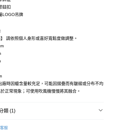
華商業銀行
兆豐國際商業銀行
節鈕扣
小企業銀行
台中商業銀行
屬LOGO吊牌
台灣）商業銀行
華泰商業銀行
業銀行
遠東國際商業銀行
業銀行
永豐商業銀行
y
t
業銀行
星展（台灣）商業銀行
議】 請依照個人身形或喜好寬鬆度做調整。
際商業銀行
中國信託商業銀行
cm
天信用卡公司
享後付
m
m
FTEE先享後付」】
先享後付是「在收到商品之後才付款」的支付方式。 讓您購物簡單
m
心！
：不需註冊會員、不需綁卡、不需儲值。
品出廠時因蠟含量較充足，可能因摺疊而有皺褶或分布不均
：只要手機號碼，簡訊認證，即可結帳。
屬於正常現象；可使用吹風機慢慢將其融合。
：先確認商品／服務後，再付款。
便配送到府
EE先享後付」結帳流程】
20，滿NT$3,000(含以上)免運費
方式選擇「AFTEE先享後付」後，將跳轉至「AFTEE先享後
類 (1)
頁面，進行簡訊認證並確認金額後，即可完成結帳。
成立數日內，您將收到繳費通知簡訊。
款油布外套
費通知簡訊後14天內，點擊此簡訊中的連結，可透過四大超商
客服
網路銀行／等多元方式進行付款，方視為交易完成。