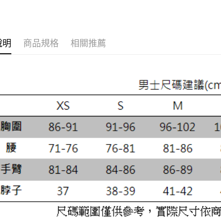
※ 請注意
絡購買商品
先享後付
※ 交易是
是否繳費成
說明
商品規格
相關推薦
付客戶支
【注意事
１．透過由
交易，需
求債權轉
２．關於
https://aft
３．未成
「AFTE
任。
４．使用「
即時審查
結果請求
５．嚴禁
形，恩沛
動。