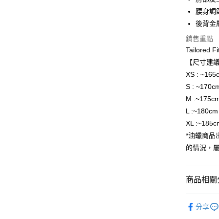
國泰世
腰身調
街口支付
臺灣中
後背金
匯豐（
悠遊付
聯邦商
銷售重點
元大商
Google Pa
Tailored Fi
玉山商
【尺寸建
台新國
全盈+PAY
XS : ~165
台灣樂
AFTEE先
S : ~170c
相關說明
M :~175c
【關於「A
L :~180cm
ATM付款
AFTEE
XL :~185c
便利好安
１．簡單
*油蠟商
２．便利
運送方式
的情況，
３．安心
黑貓宅急
【「AFT
每筆NT$1
１．於結帳
商品相關分
付」結帳
２．訂單
男款
男
３．收到繳
分享
／ATM／