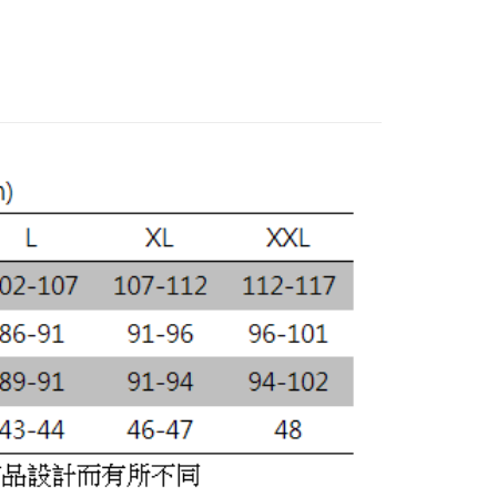
：結帳手續完成當下不需立刻繳費，但若您需要取消訂單，請聯
的店家。未經商家同意取消之訂單仍視為有效，需透過AFTEE
繳納相關費用。
否成功請以「AFTEE先享後付 」之結帳頁面顯示為準，若有關於
功／繳費後需取消欲退款等相關疑問，請聯繫「AFTEE先享後
援中心」
https://netprotections.freshdesk.com/support/home
項】
恩沛科技股份有限公司提供之「AFTEE先享後付」服務完成之
依本服務之必要範圍內提供個人資料，並將交易相關給付款項請
讓予恩沛科技股份有限公司。
個人資料處理事宜，請瀏覽以下網址：
ee.tw/terms/#terms3
年的使用者請事先徵得法定代理人或監護人之同意方可使用
E先享後付」，若未經同意申辦者引起之損失，本公司不負相關責
AFTEE先享後付」時，將依據個別帳號之用戶狀況，依本公司
核予不同之上限額度；若仍有額度不足之情形，本公司將視審查
用戶進行身份認證。
一人註冊多個帳號或使用他人資訊註冊。若發現惡意使用之情
科技股份有限公司將有權停止該用戶之使用額度並採取法律行