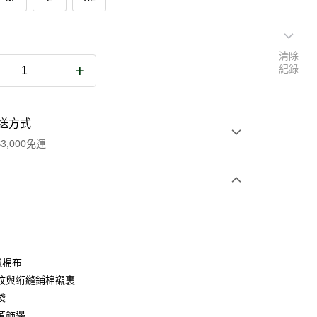
清除
紀錄
送方式
3,000免運
次付款
期付款
0 利率 每期
NT$6,000
21家銀行
蠟棉布
庫商業銀行
第一商業銀行
紋與绗縫鋪棉襯裏
業銀行
彰化商業銀行
袋
業儲蓄銀行
台北富邦商業銀行
革飾邊