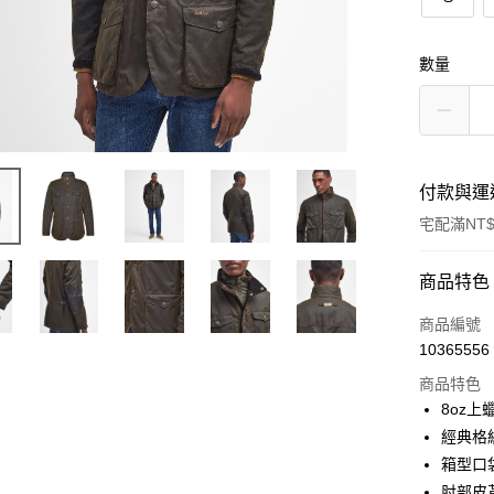
數量
付款與運
宅配滿NT$
付款方式
商品特色
信用卡一
商品編號
10365556
信用卡分
商品特色
3 期 
8oz上
合作金
經典格
LINE Pay
華南商
箱型口
Apple Pay
上海商
肘部皮