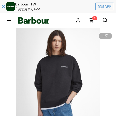
Barbour_TW
開啟APP
立刻使用官方APP
0
1
/
7