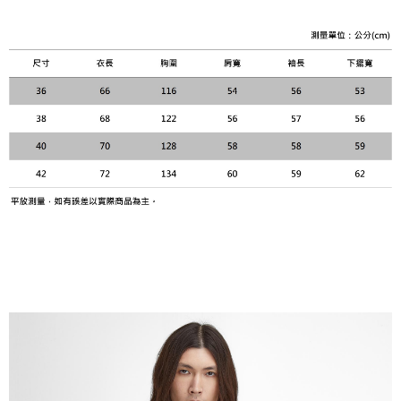
【關於「AFTEE先享後付」】
ATM付款
AFTEE先享後付是「在收到商品之後才付款」的支付方式。 讓您購物簡單
便利好安心！
１．簡單：不需註冊會員、不需綁卡、不需儲值。
運送方式
２．便利：只要手機號碼，簡訊認證，即可結帳。
３．安心：先確認商品／服務後，再付款。
黑貓宅急便配送到府
每筆NT$120，滿NT$3,000(含以上)免運費
【「AFTEE先享後付」結帳流程】
１．於結帳方式選擇「AFTEE先享後付」後，將跳轉至「AFTEE先享後付」
結帳頁面，進行簡訊認證並確認金額後，即可完成結帳。
２．訂單成立數日內，您將收到繳費通知簡訊。
３．收到繳費通知簡訊後14天內，點擊此簡訊中的連結，可透過四大超商／
ATM／網路銀行／等多元方式進行付款，方視為交易完成。
※ 請注意：結帳手續完成當下不需立刻繳費，但若您需要取消訂單，請聯絡
購買商品的店家。未經商家同意取消之訂單仍視為有效，需透過AFTEE先享
後付繳納相關費用。
※ 交易是否成功請以「AFTEE先享後付 」之結帳頁面顯示為準，若有關於
是否繳費成功／繳費後需取消欲退款等相關疑問，請聯繫「AFTEE先享後付
客戶支援中心」
https://netprotections.freshdesk.com/support/home
【注意事項】
１．透過由恩沛科技股份有限公司提供之「AFTEE先享後付」服務完成之交
易，需依本服務之必要範圍內提供個人資料，並將交易相關給付款項請求債
權轉讓予恩沛科技股份有限公司。