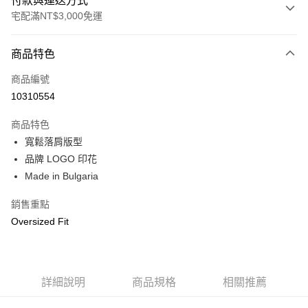
付款與運送方式
宅配滿NT$3,000免運
付款方式
商品特色
信用卡一次付款
商品編號
信用卡分期付款
10310554
3 期 0 利率 每期
NT$1,446
21家銀行
商品特色
合作金庫商業銀行
第一商業銀行
LINE Pay
寬鬆落肩版型
華南商業銀行
彰化商業銀行
品牌 LOGO 印花
Apple Pay
上海商業儲蓄銀行
台北富邦商業銀行
國泰世華商業銀行
兆豐國際商業銀行
Made in Bulgaria
街口支付
臺灣中小企業銀行
台中商業銀行
銷售重點
匯豐（台灣）商業銀行
華泰商業銀行
悠遊付
聯邦商業銀行
遠東國際商業銀行
Oversized Fit
元大商業銀行
永豐商業銀行
Google Pay
玉山商業銀行
星展（台灣）商業銀行
台新國際商業銀行
中國信託商業銀行
全盈+PAY
台灣樂天信用卡公司
詳細說明
商品規格
相關推薦
AFTEE先享後付
相關說明