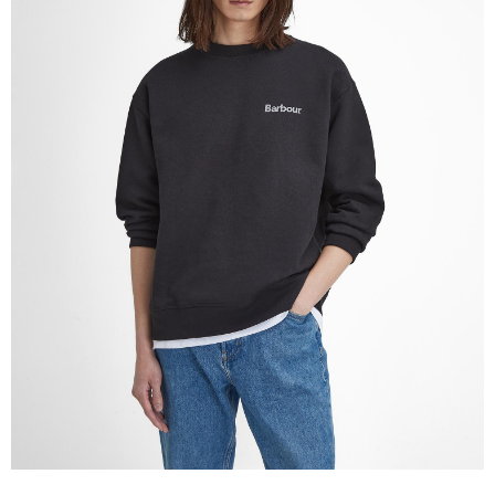
２．關於個人資料處理事宜，請瀏覽以下網址：
https://aftee.tw/terms/#terms3
３．未成年的使用者請事先徵得法定代理人或監護人之同意方可使用
「AFTEE先享後付」，若未經同意申辦者引起之損失，本公司不負相關責
任。
４．使用「AFTEE先享後付」時，將依據個別帳號之用戶狀況，依本公司即
時審查核予不同之上限額度；若仍有額度不足之情形，本公司將視審查結果
請求用戶進行身份認證。
５．嚴禁一人註冊多個帳號或使用他人資訊註冊。若發現惡意使用之情形，
恩沛科技股份有限公司將有權停止該用戶之使用額度並採取法律行動。