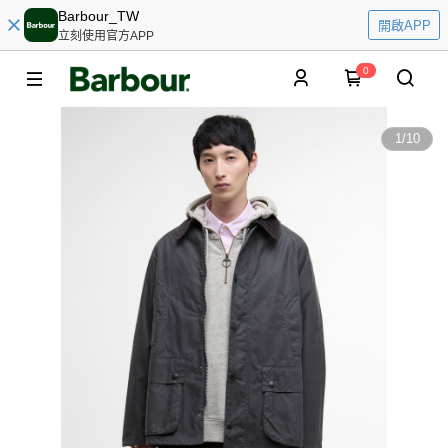
Barbour_TW
開啟APP
立刻使用官方APP
0
1
/
10