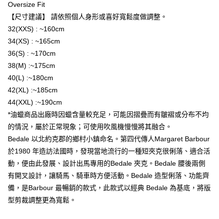
Oversize Fit
便利好安心！
１．簡單：不需註冊會員、不需綁卡、不需儲值。
【尺寸建議】 請依照個人身形或喜好寬鬆度做調整。
運送方式
２．便利：只要手機號碼，簡訊認證，即可結帳。
32(XXS) : ~160cm
３．安心：先確認商品／服務後，再付款。
黑貓宅急便配送到府
34(XS) : ~165cm
每筆NT$120，滿NT$3,000(含以上)免運費
【「AFTEE先享後付」結帳流程】
36(S) : ~170cm
１．於結帳方式選擇「AFTEE先享後付」後，將跳轉至「AFTEE先享後付」
38(M) :~175cm
結帳頁面，進行簡訊認證並確認金額後，即可完成結帳。
40(L) :~180cm
２．訂單成立數日內，您將收到繳費通知簡訊。
３．收到繳費通知簡訊後14天內，點擊此簡訊中的連結，可透過四大超商／
42(XL) :~185cm
ATM／網路銀行／等多元方式進行付款，方視為交易完成。
44(XXL) :~190cm
※ 請注意：結帳手續完成當下不需立刻繳費，但若您需要取消訂單，請聯絡
購買商品的店家。未經商家同意取消之訂單仍視為有效，需透過AFTEE先享
*油蠟商品出廠時因蠟含量較充足，可能因摺疊而有皺褶或分布不均
後付繳納相關費用。
的情況，屬於正常現象；可使用吹風機慢慢將其融合。
※ 交易是否成功請以「AFTEE先享後付 」之結帳頁面顯示為準，若有關於
Bedale 以北約克郡的鄉村小鎮命名。第四代傳人Margaret Barbour
是否繳費成功／繳費後需取消欲退款等相關疑問，請聯繫「AFTEE先享後付
客戶支援中心」
https://netprotections.freshdesk.com/support/home
於1980 年造訪法國時，發現當地流行的一種短夾克很俐落、適合活
動，便由此發展、設計出馬專用的Bedale 夾克。Bedale 腰後兩側
【注意事項】
１．透過由恩沛科技股份有限公司提供之「AFTEE先享後付」服務完成之交
有開叉設計，讓騎馬、騎車時方便活動。Bedale 造型俐落、功能齊
易，需依本服務之必要範圍內提供個人資料，並將交易相關給付款項請求債
備，是Barbour 最暢銷的款式，此款式以經典 Bedale 為基底，將版
權轉讓予恩沛科技股份有限公司。
型剪裁調整更為寬鬆。
２．關於個人資料處理事宜，請瀏覽以下網址：
https://aftee.tw/terms/#terms3
３．未成年的使用者請事先徵得法定代理人或監護人之同意方可使用