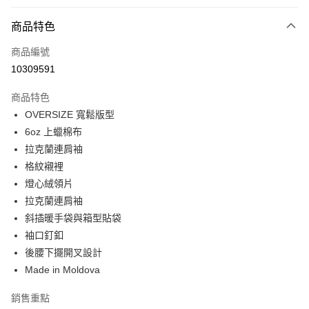
付款方式
商品特色
信用卡一次付款
商品編號
信用卡分期付款
10309591
3 期 0 利率 每期
NT$5,800
21家銀行
商品特色
合作金庫商業銀行
第一商業銀行
LINE Pay
OVERSIZE 寬鬆版型
華南商業銀行
彰化商業銀行
6oz 上蠟棉布
Apple Pay
上海商業儲蓄銀行
台北富邦商業銀行
國泰世華商業銀行
兆豐國際商業銀行
拉克蘭連肩袖
街口支付
臺灣中小企業銀行
台中商業銀行
格紋襯裡
匯豐（台灣）商業銀行
華泰商業銀行
燈心絨領片
悠遊付
聯邦商業銀行
遠東國際商業銀行
拉克蘭連肩袖
元大商業銀行
永豐商業銀行
Google Pay
斜插暖手袋與箱型貼袋
玉山商業銀行
星展（台灣）商業銀行
袖口釘釦
台新國際商業銀行
中國信託商業銀行
全盈+PAY
台灣樂天信用卡公司
後腰下擺開叉設計
AFTEE先享後付
Made in Moldova
相關說明
【關於「AFTEE先享後付」】
銷售重點
ATM付款
AFTEE先享後付是「在收到商品之後才付款」的支付方式。 讓您購物簡單