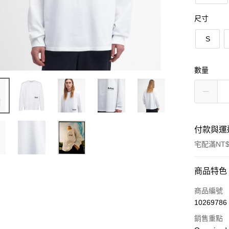
尺寸
S
數量
付款與運
宅配滿NT$
付款方式
商品特色
信用卡一
商品編號
10269786
信用卡分
銷售重點
3 期 