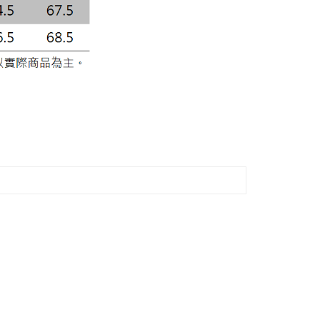
頁面，進行簡訊認證並確認金額後，即可完成結帳。
成立數日內，您將收到繳費通知簡訊。
費通知簡訊後14天內，點擊此簡訊中的連結，可透過四大超商
網路銀行／等多元方式進行付款，方視為交易完成。
：結帳手續完成當下不需立刻繳費，但若您需要取消訂單，請聯
的店家。未經商家同意取消之訂單仍視為有效，需透過AFTEE
繳納相關費用。
否成功請以「AFTEE先享後付 」之結帳頁面顯示為準，若有關於
功／繳費後需取消欲退款等相關疑問，請聯繫「AFTEE先享後
援中心」
https://netprotections.freshdesk.com/support/home
項】
恩沛科技股份有限公司提供之「AFTEE先享後付」服務完成之
依本服務之必要範圍內提供個人資料，並將交易相關給付款項請
讓予恩沛科技股份有限公司。
個人資料處理事宜，請瀏覽以下網址：
ee.tw/terms/#terms3
年的使用者請事先徵得法定代理人或監護人之同意方可使用
E先享後付」，若未經同意申辦者引起之損失，本公司不負相關責
AFTEE先享後付」時，將依據個別帳號之用戶狀況，依本公司
核予不同之上限額度；若仍有額度不足之情形，本公司將視審查
用戶進行身份認證。
一人註冊多個帳號或使用他人資訊註冊。若發現惡意使用之情
科技股份有限公司將有權停止該用戶之使用額度並採取法律行