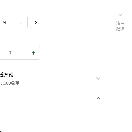
M
L
XL
清除
紀錄
送方式
3,000免運
次付款
期付款
0 利率 每期
NT$720
21家銀行