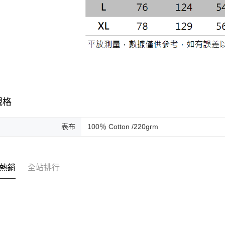
付」結帳
２．訂單
３．收到繳
／ATM／
※ 請注意
絡購買商品
先享後付
※ 交易是
是否繳費成
付客戶支
規格
【注意事
１．透過由
交易，需
表布
100％ Cotton /220grm
求債權轉
２．關於
https://aft
３．未成
「AFTE
熱銷
全站排行
任。
４．使用「
即時審查
結果請求
５．嚴禁
形，恩沛