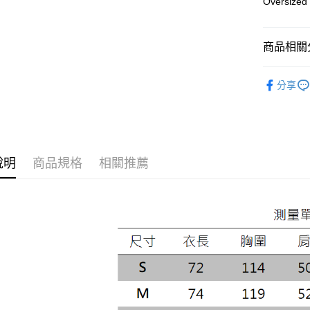
Oversized 
合作金
LINE Pay
華南商
Apple Pay
上海商
商品相關分
國泰世
街口支付
男款
男
臺灣中
分享
匯豐（
悠遊付
聯邦商
元大商
Google Pa
玉山商
台新國
全盈+PAY
說明
商品規格
相關推薦
台灣樂
AFTEE先
相關說明
【關於「A
ATM付款
AFTEE
便利好安
１．簡單
２．便利
運送方式
３．安心
黑貓宅急
【「AFT
每筆NT$1
１．於結帳