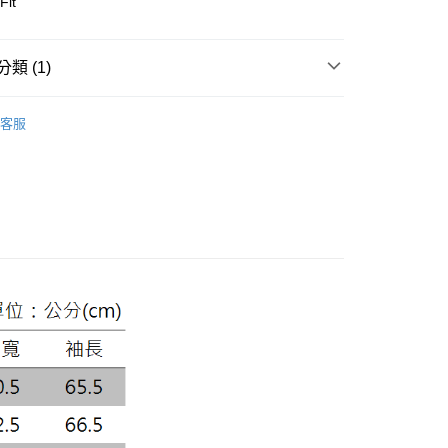
Fit
庫商業銀行
第一商業銀行
業銀行
彰化商業銀行
業儲蓄銀行
台北富邦商業銀行
類 (1)
華商業銀行
兆豐國際商業銀行
款上衣
小企業銀行
台中商業銀行
客服
台灣）商業銀行
華泰商業銀行
業銀行
遠東國際商業銀行
業銀行
永豐商業銀行
y
業銀行
星展（台灣）商業銀行
際商業銀行
中國信託商業銀行
天信用卡公司
享後付
FTEE先享後付」】
先享後付是「在收到商品之後才付款」的支付方式。 讓您購物簡單
心！
：不需註冊會員、不需綁卡、不需儲值。
：只要手機號碼，簡訊認證，即可結帳。
：先確認商品／服務後，再付款。
便配送到府
EE先享後付」結帳流程】
20，滿NT$3,000(含以上)免運費
方式選擇「AFTEE先享後付」後，將跳轉至「AFTEE先享後