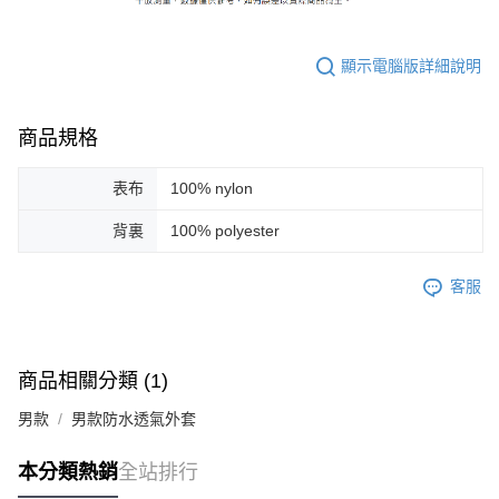
ATM付款
AFTEE先享後付是「在收到商品之後才付款」的支付方式。 讓您購物簡單
便利好安心！
１．簡單：不需註冊會員、不需綁卡、不需儲值。
運送方式
顯示電腦版詳細說明
２．便利：只要手機號碼，簡訊認證，即可結帳。
３．安心：先確認商品／服務後，再付款。
黑貓宅急便配送到府
每筆NT$120，滿NT$3,000(含以上)免運費
【「AFTEE先享後付」結帳流程】
商品規格
１．於結帳方式選擇「AFTEE先享後付」後，將跳轉至「AFTEE先享後付」
結帳頁面，進行簡訊認證並確認金額後，即可完成結帳。
表布
100% nylon
２．訂單成立數日內，您將收到繳費通知簡訊。
３．收到繳費通知簡訊後14天內，點擊此簡訊中的連結，可透過四大超商／
背裏
100% polyester
ATM／網路銀行／等多元方式進行付款，方視為交易完成。
※ 請注意：結帳手續完成當下不需立刻繳費，但若您需要取消訂單，請聯絡
購買商品的店家。未經商家同意取消之訂單仍視為有效，需透過AFTEE先享
客服
後付繳納相關費用。
※ 交易是否成功請以「AFTEE先享後付 」之結帳頁面顯示為準，若有關於
是否繳費成功／繳費後需取消欲退款等相關疑問，請聯繫「AFTEE先享後付
客戶支援中心」
https://netprotections.freshdesk.com/support/home
商品相關分類 (1)
【注意事項】
１．透過由恩沛科技股份有限公司提供之「AFTEE先享後付」服務完成之交
男款
男款防水透氣外套
易，需依本服務之必要範圍內提供個人資料，並將交易相關給付款項請求債
權轉讓予恩沛科技股份有限公司。
本分類熱銷
全站排行
２．關於個人資料處理事宜，請瀏覽以下網址：
https://aftee.tw/terms/#terms3