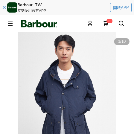
Barbour_TW
開啟APP
立刻使用官方APP
0
1
/
10