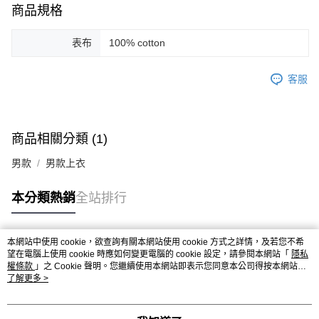
ATM付款
AFTEE先享後付是「在收到商品之後才付款」的支付方式。 讓您購物簡單
商品規格
便利好安心！
１．簡單：不需註冊會員、不需綁卡、不需儲值。
運送方式
表布
100% cotton
２．便利：只要手機號碼，簡訊認證，即可結帳。
３．安心：先確認商品／服務後，再付款。
黑貓宅急便配送到府
客服
每筆NT$120，滿NT$3,000(含以上)免運費
【「AFTEE先享後付」結帳流程】
１．於結帳方式選擇「AFTEE先享後付」後，將跳轉至「AFTEE先享後付」
結帳頁面，進行簡訊認證並確認金額後，即可完成結帳。
２．訂單成立數日內，您將收到繳費通知簡訊。
３．收到繳費通知簡訊後14天內，點擊此簡訊中的連結，可透過四大超商／
商品相關分類 (1)
ATM／網路銀行／等多元方式進行付款，方視為交易完成。
※ 請注意：結帳手續完成當下不需立刻繳費，但若您需要取消訂單，請聯絡
男款
男款上衣
購買商品的店家。未經商家同意取消之訂單仍視為有效，需透過AFTEE先享
後付繳納相關費用。
本分類熱銷
全站排行
※ 交易是否成功請以「AFTEE先享後付 」之結帳頁面顯示為準，若有關於
是否繳費成功／繳費後需取消欲退款等相關疑問，請聯繫「AFTEE先享後付
客戶支援中心」
https://netprotections.freshdesk.com/support/home
本網站中使用 cookie，欲查詢有關本網站使用 cookie 方式之詳情，及若您不希
【注意事項】
熱門標籤
望在電腦上使用 cookie 時應如何變更電腦的 cookie 設定，請參閱本網站「
隱私
１．透過由恩沛科技股份有限公司提供之「AFTEE先享後付」服務完成之交
權條款
」之 Cookie 聲明。您繼續使用本網站即表示您同意本公司得按本網站使
易，需依本服務之必要範圍內提供個人資料，並將交易相關給付款項請求債
用條款之 Cookie 聲明使用 cookie。
了解更多 >
權轉讓予恩沛科技股份有限公司。
２．關於個人資料處理事宜，請瀏覽以下網址：
https://aftee.tw/terms/#terms3